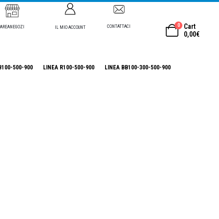
0
Cart
CONTATTACI
AREANEGOZI
IL MIO ACCOUNT
0,00
€
B100-500-900
LINEA R100-500-900
LINEA BB100-300-500-900