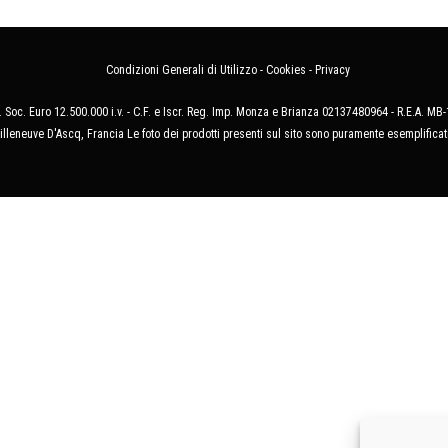
Condizioni Generali di Utilizzo
-
Cookies
-
Privacy
 Soc. Euro 12.500.000 i.v. - C.F. e Iscr. Reg. Imp. Monza e Brianza 02137480964 - R.E.A. 
illeneuve D'Ascq, Francia Le foto dei prodotti presenti sul sito sono puramente esemplificat