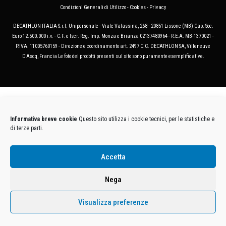
Condizioni Generali di Utilizzo
-
Cookies
-
Privacy
DECATHLON ITALIA S.r.l. Unipersonale - Viale Valassina, 268 - 20851 Lissone (MB) Cap. Soc.
Euro 12.500.000 i.v. - C.F. e Iscr. Reg. Imp. Monza e Brianza 02137480964 - R.E.A. MB-1370021 -
P.IVA. 11005760159 - Direzione e coordinamento art. 2497 C.C. DECATHLON SA, Villeneuve
D'Ascq, Francia Le foto dei prodotti presenti sul sito sono puramente esemplificative.
Informativa breve cookie
Questo sito utilizza i cookie tecnici, per le statistiche e
di terze parti.
Accetta
Nega
Visualizza preferenze