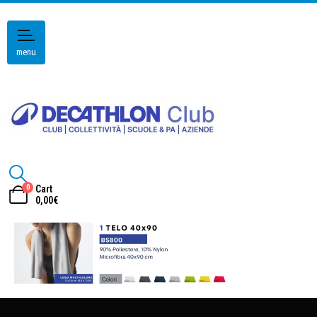
menu
0
Cart
0,00
€