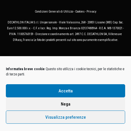
Condizioni Generali di Utilizzo
-
Cookies
-
Privacy
DECATHLON ITALIA S.r.l. Unipersonale - Viale Valassina, 268 - 20851 Lissone (MB) Cap. Soc.
Euro 12.500.000 i.v. - C.F. e Iscr. Reg. Imp. Monza e Brianza 02137480964 - R.E.A. MB-1370021 -
P.IVA. 11005760159 - Direzione e coordinamento art. 2497 C.C. DECATHLON SA, Villeneuve
D'Ascq, Francia Le foto dei prodotti presenti sul sito sono puramente esemplificative.
Informativa breve cookie
Questo sito utilizza i cookie tecnici, per le statistiche e
di terze parti.
Accetta
Nega
Visualizza preferenze