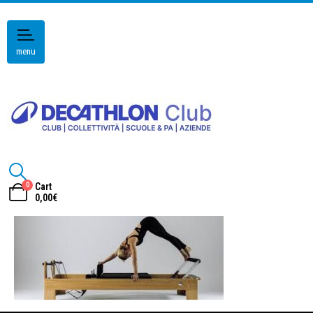
menu
0
Cart
0,00
€