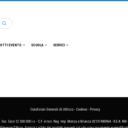
OTTI EVENTO
SCUOLA
SERVIZI
Condizioni Generali di Utilizzo
-
Cookies
-
Privacy
 Soc. Euro 12.500.000 i.v. - C.F. e Iscr. Reg. Imp. Monza e Brianza 02137480964 - R.E.A. 
illeneuve D'Ascq, Francia Le foto dei prodotti presenti sul sito sono puramente esemplificat