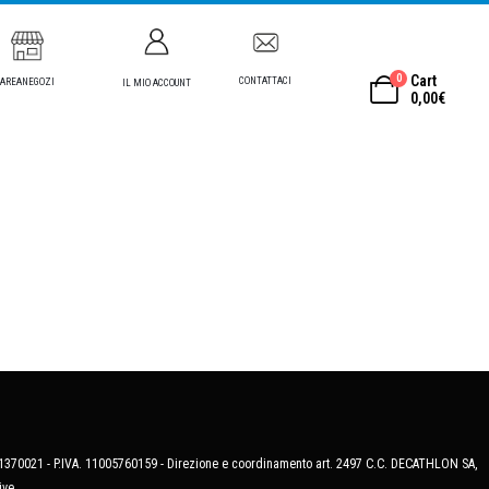
0
Cart
CONTATTACI
AREANEGOZI
IL MIO ACCOUNT
0,00
€
MB-1370021 - P.IVA. 11005760159 - Direzione e coordinamento art. 2497 C.C. DECATHLON SA,
ive.