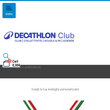
menu
0
Cart
0,00
€
HOME
> SCEGLI LA MEDAGLIA
Scegli la tua medaglia personalizzata