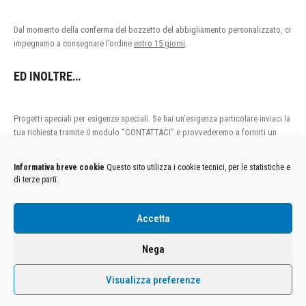
Dal momento della conferma del bozzetto del abbigliamento personalizzato, ci
impegnamo a consegnare l’ordine
entro 15 giorni
.
ED INOLTRE…
Progetti speciali per esigenze speciali. Se hai un’esigenza particolare inviaci la
tua richiesta tramite il modulo “CONTATTACI” e provvederemo a fornirti un
preventivo personalizzato.
Informativa breve cookie
Questo sito utilizza i cookie tecnici, per le statistiche e
di terze parti.
Condizioni Generali di Utilizzo
-
Cookies
-
Privacy
Accetta
DECATHLON ITALIA S.r.l. Unipersonale - Viale Valassina, 268 - 20851 Lissone (MB) Cap. Soc.
Euro 12.500.000 i.v. - C.F. e Iscr. Reg. Imp. Monza e Brianza 02137480964 - R.E.A. MB-1370021 -
Nega
P.IVA. 11005760159 - Direzione e coordinamento art. 2497 C.C. DECATHLON SA, Villeneuve
D'Ascq, Francia Le foto dei prodotti presenti sul sito sono puramente esemplificative.
Visualizza preferenze