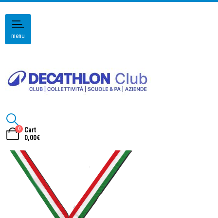
menu
0
Cart
0,00
€