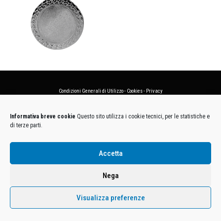
Condizioni Generali di Utilizzo
-
Cookies
-
Privacy
DECATHLON ITALIA S.r.l. Unipersonale - Viale Valassina, 268 - 20851 Lissone (MB) Cap. Soc.
Informativa breve cookie
Questo sito utilizza i cookie tecnici, per le statistiche e
Euro 12.500.000 i.v. - C.F. e Iscr. Reg. Imp. Monza e Brianza 02137480964 - R.E.A. MB-1370021 -
di terze parti.
P.IVA. 11005760159 - Direzione e coordinamento art. 2497 C.C. DECATHLON SA, Villeneuve
D'Ascq, Francia Le foto dei prodotti presenti sul sito sono puramente esemplificative.
Accetta
Nega
Visualizza preferenze