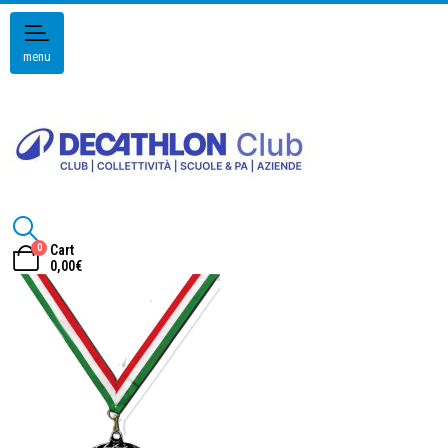
menu
0
Cart
0,00
€