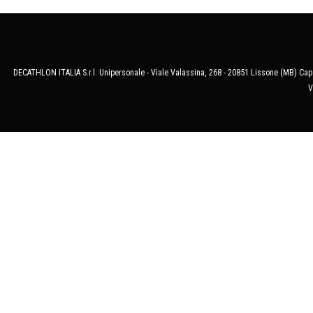
DECATHLON ITALIA S.r.l. Unipersonale - Viale Valassina, 268 - 20851 Lissone (MB) Cap.
V