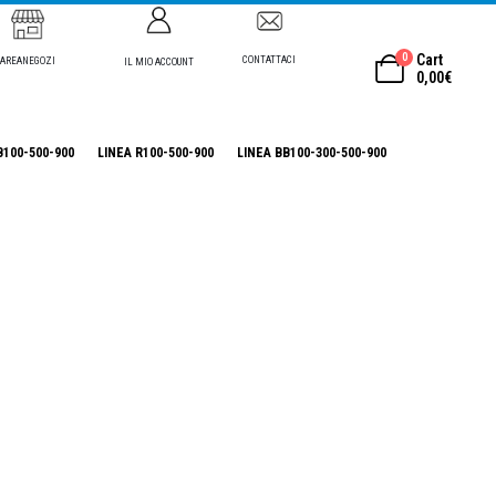
0
Cart
CONTATTACI
AREANEGOZI
IL MIO ACCOUNT
0,00
€
B100-500-900
LINEA R100-500-900
LINEA BB100-300-500-900