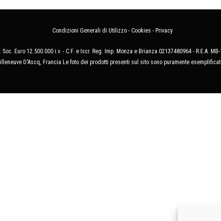
Condizioni Generali di Utilizzo
-
Cookies
-
Privacy
 Soc. Euro 12.500.000 i.v. - C.F. e Iscr. Reg. Imp. Monza e Brianza 02137480964 - R.E.A. 
illeneuve D'Ascq, Francia Le foto dei prodotti presenti sul sito sono puramente esemplificat