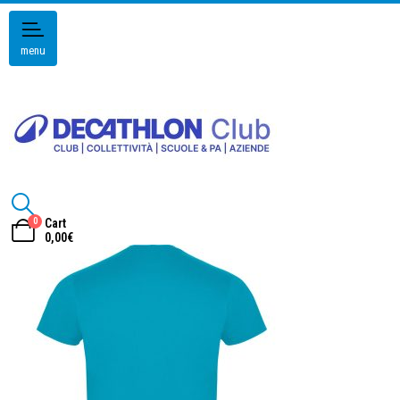
menu
0
Cart
0,00
€