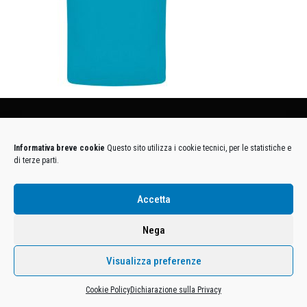
Condizioni Generali di Utilizzo
-
Cookies
-
Privacy
Informativa breve cookie
Questo sito utilizza i cookie tecnici, per le statistiche e
DECATHLON ITALIA S.r.l. Unipersonale - Viale Valassina, 268 - 20851 Lissone (MB) Cap. Soc.
di terze parti.
Euro 12.500.000 i.v. - C.F. e Iscr. Reg. Imp. Monza e Brianza 02137480964 - R.E.A. MB-1370021 -
P.IVA. 11005760159 - Direzione e coordinamento art. 2497 C.C. DECATHLON SA, Villeneuve
D'Ascq, Francia Le foto dei prodotti presenti sul sito sono puramente esemplificative.
Accetta
Nega
Visualizza preferenze
Cookie Policy
Dichiarazione sulla Privacy