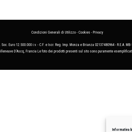
Condizioni Generali di Utilizzo
-
Cookies
-
Privacy
 Soc. Euro 12.500.000 i.v. - C.F. e Iscr. Reg. Imp. Monza e Brianza 02137480964 - R.E.A. 
illeneuve D'Ascq, Francia Le foto dei prodotti presenti sul sito sono puramente esemplificat
Informativa 