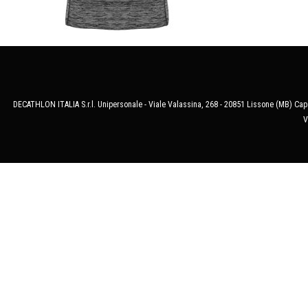
DECATHLON ITALIA S.r.l. Unipersonale - Viale Valassina, 268 - 20851 Lissone (MB) Cap.
V