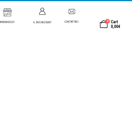
0
Cart
CONTATTACI
AREANEGOZI
IL MIO ACCOUNT
0,00
€