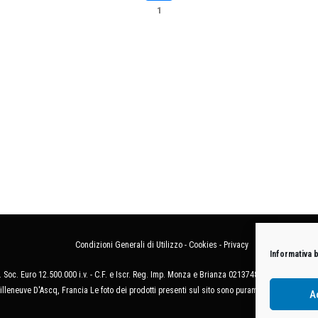
Condizioni Generali di Utilizzo
-
Cookies
-
Privacy
Informativa 
 Soc. Euro 12.500.000 i.v. - C.F. e Iscr. Reg. Imp. Monza e Brianza 02137480964 - R.E.A. 
illeneuve D'Ascq, Francia Le foto dei prodotti presenti sul sito sono puramente esemplificat
A