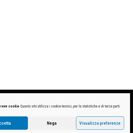
breve cookie
Questo sito utilizza i cookie tecnici, per le statistiche e di terze parti.
MB-1370021 - P.IVA. 11005760159 - Direzione e coordinamento art. 2497 C.C. DECATHLON SA,
ive.
ccetta
Nega
Visualizza preferenze