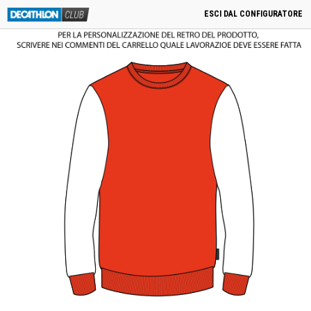
menu
0
Cart
0,00
€
Condizioni Generali di Utilizzo
-
Cookies
-
Privacy
DECATHLON ITALIA S.r.l. Unipersonale - Viale Valassina, 268 - 20851 Lissone (MB) Cap. Soc.
Euro 12.500.000 i.v. - C.F. e Iscr. Reg. Imp. Monza e Brianza 02137480964 - R.E.A. MB-1370021 -
P.IVA. 11005760159 - Direzione e coordinamento art. 2497 C.C. DECATHLON SA, Villeneuve
D'Ascq, Francia Le foto dei prodotti presenti sul sito sono puramente esemplificative.