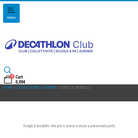
menu
0
Cart
0,00
€
HOME
>
SCEGLI UOMO o DONNA
> SCEGLI IL MODELLO
Scegli il modello che più ti piace e inizia a personalizzarlo