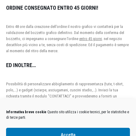
ORDINE CONSEGNATO ENTRO 45 GIORNI!
Entro 48 ore dalla creazione dell’ordine il nostro grafico vi contatterà per la
validazione del bozzetto grafico definitivo. Dal momento della conferma del
bozzetto, ci impegnamo a consegnare l’ordine
entro 45 giorni
. nel negozio
decathlon più vicino a te, senza costi di spedizione. Ed il pagamento è sempre
al momento del ritiro della merce.
ED INOLTRE…
Possibilità di personalizzare abbigliamento di rappresentanza (tute, t-shirt,
polo,…) e gadget (sciarpe, asciugamani, cuscini stadio,…). Inviaci la tua
richiesta tramite il modulo “CONTATTACI” e provvederemo a fornirti un
preventivo personalizzato.
Informativa breve cookie
Questo sito utilizza i cookie tecnici, per le statistiche e
di terze parti.
Condizioni Generali di Utilizzo
-
Cookies
-
Privacy
Accetta