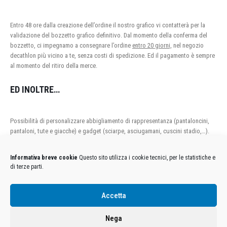
Entro 48 ore dalla creazione dell’ordine il nostro grafico vi contatterà per la
validazione del bozzetto grafico definitivo. Dal momento della conferma del
bozzetto, ci impegnamo a consegnare l’ordine
entro 20 giorni,
nel negozio
decathlon più vicino a te, senza costi di spedizione. Ed il pagamento è sempre
al momento del ritiro della merce.
ED INOLTRE…
Possibilità di personalizzare abbigliamento di rappresentanza (pantaloncini,
pantaloni, tute e giacche) e gadget (sciarpe, asciugamani, cuscini stadio,…).
Inviaci la tua richiesta tramite il modulo “CONTATTACI” e provvederemo a
fornirti un preventivo personalizzato.
Informativa breve cookie
Questo sito utilizza i cookie tecnici, per le statistiche e
di terze parti.
Accetta
Condizioni Generali di Utilizzo
-
Cookies
-
Privacy
DECATHLON ITALIA S.r.l. Unipersonale - Viale Valassina, 268 - 20851 Lissone (MB) Cap. Soc.
Nega
Euro 12.500.000 i.v. - C.F. e Iscr. Reg. Imp. Monza e Brianza 02137480964 - R.E.A. MB-1370021 -