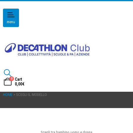
menu
0
Cart
0,00
€
HOME
> SCEGLI IL MODELLO
Scegli tra bambino uomo e donna