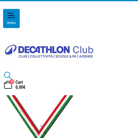
menu
0
Cart
0,00
€