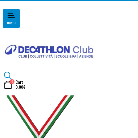
menu
0
Cart
0,00
€