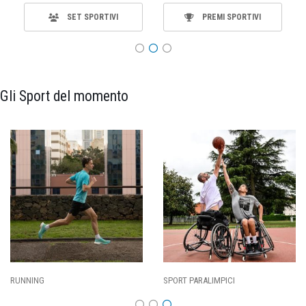
SET SPORTIVI
PREMI SPORTIVI
Gli Sport del momento
ING
SPORT PARALIMPICI
CALCI