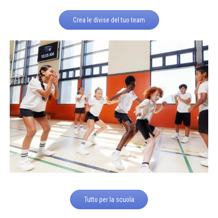
Crea le divise del tuo team
Tutto per la scuola