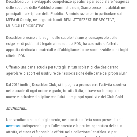
Decathlonclub ha sviluppato competenze specifiche per soddisfare l’esigenze
delle scuole e delle Pubbliche amministrazioni, Siamo presenti e abilitati nei
principali marketplace della Pubblica Amministrazione e in particolare sul
MEPA di Consip, nei seguenti bandi: BENI: ATTREZZATURE SPORTIVE,
MUSICALI E RICREATIVE
Decathlon è vicino ai bisogni delle scuole italiane e, consapevole delle
esigenze di pubblicità legate al mondo del PON, ha costruito un’offerta
apposita dedicata ai materiali e all’abbigliamento personalizzabile con i loghi
ufficiali PON.
Offriamo una carta scuola per tutti gli istituti scolastici che desiderano
agevolare lo sport ed usufruire dell’associazione delle carte dei propri alunni.
Dal 2016 inoltre, Decathlon Club, si impegna a promuovere l’attività sportiva
nelle scuole di ogni ordine e grado, in tutta Italia, attraverso la scoperta di
nuove e inclusive discipline con l’aiuto dei propri sportivi e dei Club Gold.
ED INOLTRE…
Non vendiamo solo abbigliamento, nella nostra offerta sono presenti tanti
accessori
indispensabili per l’allenamento e la pratica agonistica della tua
attività, che non ci è possibile offrirti nella collezione Decathlon. e’ per