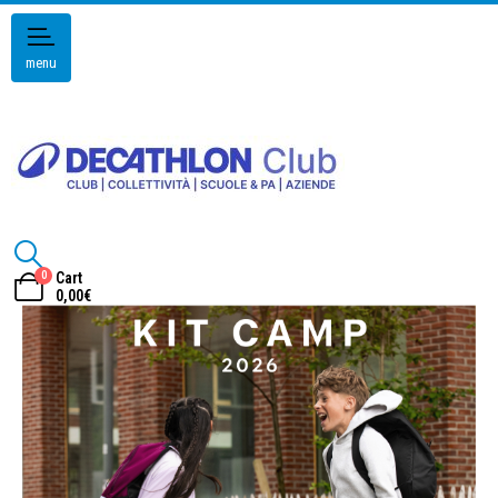
menu
0
Cart
0,00
€