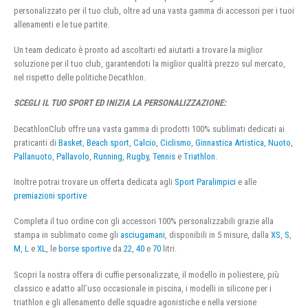
personalizzato per il tuo club, oltre ad una vasta gamma di accessori per i tuoi
allenamenti e le tue partite.
Un team dedicato è pronto ad ascoltarti ed aiutarti a trovare la miglior
soluzione per il tuo club, garantendoti la miglior qualità prezzo sul mercato,
nel rispetto delle politiche Decathlon.
SCEGLI IL TUO SPORT ED INIZIA LA PERSONALIZZAZIONE:
DecathlonClub offre una vasta gamma di prodotti 100% sublimati dedicati ai
praticanti di
Basket
,
Beach sport
,
Calcio
,
Ciclismo
,
Ginnastica Artistica
,
Nuoto
,
Pallanuoto
,
Pallavolo
,
Running
,
Rugby
,
Tennis
e
Triathlon
.
Inoltre potrai trovare un offerta dedicata agli
Sport Paralimpici
e alle
premiazioni sportive
Completa il tuo ordine con gli accessori 100% personalizzabili grazie alla
stampa in sublimato come gli
asciugamani
, disponibili in 5 misure, dalla
XS
,
S
,
M
,
L
e
XL
, le
borse sportive
da
22
,
40
e
70
litri.
Scopri la nostra offera di cuffie personalizzate, il modello in poliestere, più
classico e adatto all’uso occasionale in piscina, i modelli in silicone per i
triathlon e gli allenamento delle squadre agonistiche e nella versione