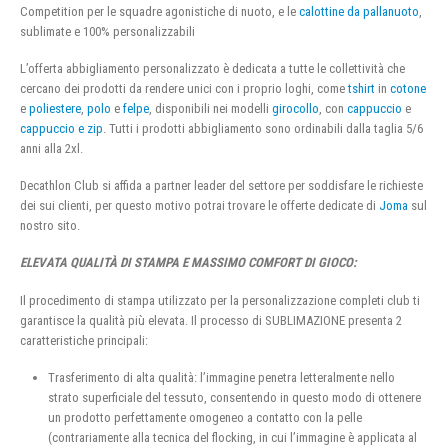
Competition per le squadre agonistiche di nuoto, e le
calottine da pallanuoto
,
sublimate e 100% personalizzabili
L’offerta abbigliamento personalizzato è dedicata a tutte le collettività che
cercano dei prodotti da rendere unici con i proprio loghi, come
tshirt
in
cotone
e
poliestere
,
polo
e
felpe
, disponibili nei modelli
girocollo
, con
cappuccio
e
cappuccio e zip
. Tutti i prodotti abbigliamento sono ordinabili dalla taglia 5/6
anni alla 2xl.
Decathlon Club si affida a partner leader del settore per soddisfare le richieste
dei sui clienti, per questo motivo potrai trovare le offerte dedicate di
Joma
sul
nostro sito.
ELEVATA QUALITÀ DI STAMPA E MASSIMO COMFORT DI GIOCO:
Il procedimento di stampa utilizzato per la personalizzazione completi club ti
garantisce la qualità più elevata. Il processo di SUBLIMAZIONE presenta 2
caratteristiche principali:
Trasferimento di alta qualità: l’immagine penetra letteralmente nello
strato superficiale del tessuto, consentendo in questo modo di ottenere
un prodotto perfettamente omogeneo a contatto con la pelle
(contrariamente alla tecnica del flocking, in cui l’immagine è applicata al