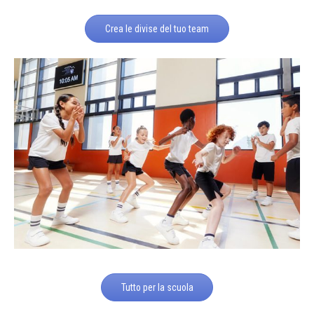
Crea le divise del tuo team
Tutto per la scuola