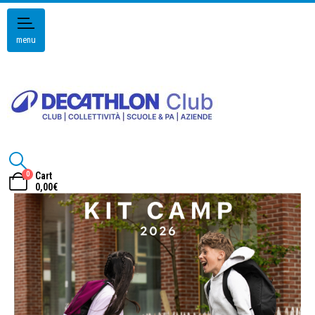
menu
0
Cart
0,00
€