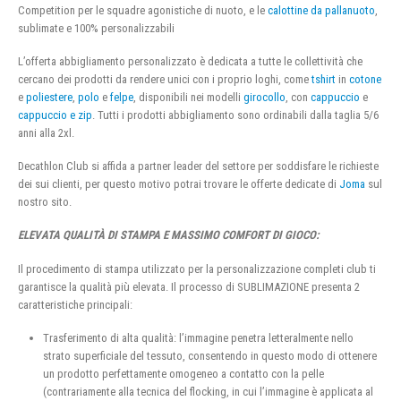
Competition per le squadre agonistiche di nuoto, e le
calottine da pallanuoto
,
sublimate e 100% personalizzabili
L’offerta abbigliamento personalizzato è dedicata a tutte le collettività che
cercano dei prodotti da rendere unici con i proprio loghi, come
tshirt
in
cotone
e
poliestere
,
polo
e
felpe
, disponibili nei modelli
girocollo
, con
cappuccio
e
cappuccio e zip
. Tutti i prodotti abbigliamento sono ordinabili dalla taglia 5/6
anni alla 2xl.
Decathlon Club si affida a partner leader del settore per soddisfare le richieste
dei sui clienti, per questo motivo potrai trovare le offerte dedicate di
Joma
sul
nostro sito.
ELEVATA QUALITÀ DI STAMPA E MASSIMO COMFORT DI GIOCO:
Il procedimento di stampa utilizzato per la personalizzazione completi club ti
garantisce la qualità più elevata. Il processo di SUBLIMAZIONE presenta 2
caratteristiche principali:
Trasferimento di alta qualità: l’immagine penetra letteralmente nello
strato superficiale del tessuto, consentendo in questo modo di ottenere
un prodotto perfettamente omogeneo a contatto con la pelle
(contrariamente alla tecnica del flocking, in cui l’immagine è applicata al