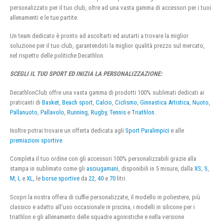
personalizzato per il tuo club, oltre ad una vasta gamma di accessori per i tuoi
allenamenti e le tue partite.
Un team dedicato è pronto ad ascoltarti ed aiutarti a trovare la miglior
soluzione per il tuo club, garantendoti la miglior qualità prezzo sul mercato,
nel rispetto delle politiche Decathlon.
SCEGLI IL TUO SPORT ED INIZIA LA PERSONALIZZAZIONE:
DecathlonClub offre una vasta gamma di prodotti 100% sublimati dedicati ai
praticanti di
Basket
,
Beach sport
,
Calcio
,
Ciclismo
,
Ginnastica Artistica
,
Nuoto
,
Pallanuoto
,
Pallavolo
,
Running
,
Rugby
,
Tennis
e
Triathlon
.
Inoltre potrai trovare un offerta dedicata agli
Sport Paralimpici
e alle
premiazioni sportive
Completa il tuo ordine con gli accessori 100% personalizzabili grazie alla
stampa in sublimato come gli
asciugamani
, disponibili in 5 misure, dalla
XS
,
S
,
M
,
L
e
XL
, le
borse sportive
da
22
,
40
e
70
litri.
Scopri la nostra offera di cuffie personalizzate, il modello in poliestere, più
classico e adatto all’uso occasionale in piscina, i modelli in silicone per i
triathlon e gli allenamento delle squadre agonistiche e nella versione