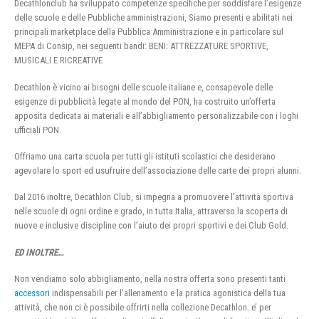
Decathlonclub ha sviluppato competenze specifiche per soddisfare l’esigenze
delle scuole e delle Pubbliche amministrazioni, Siamo presenti e abilitati nei
principali marketplace della Pubblica Amministrazione e in particolare sul
MEPA di Consip, nei seguenti bandi: BENI: ATTREZZATURE SPORTIVE,
MUSICALI E RICREATIVE
Decathlon è vicino ai bisogni delle scuole italiane e, consapevole delle
esigenze di pubblicità legate al mondo del PON, ha costruito un’offerta
apposita dedicata ai materiali e all’abbigliamento personalizzabile con i loghi
ufficiali PON.
Offriamo una carta scuola per tutti gli istituti scolastici che desiderano
agevolare lo sport ed usufruire dell’associazione delle carte dei propri alunni.
Dal 2016 inoltre, Decathlon Club, si impegna a promuovere l’attività sportiva
nelle scuole di ogni ordine e grado, in tutta Italia, attraverso la scoperta di
nuove e inclusive discipline con l’aiuto dei propri sportivi e dei Club Gold.
ED INOLTRE…
Non vendiamo solo abbigliamento, nella nostra offerta sono presenti tanti
accessori
indispensabili per l’allenamento e la pratica agonistica della tua
attività, che non ci è possibile offrirti nella collezione Decathlon. e’ per