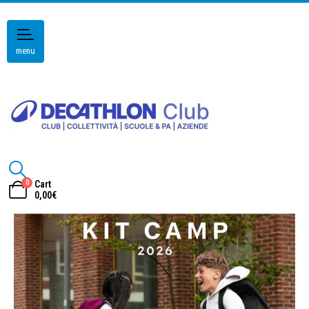
menu
0
Cart
0,00
€