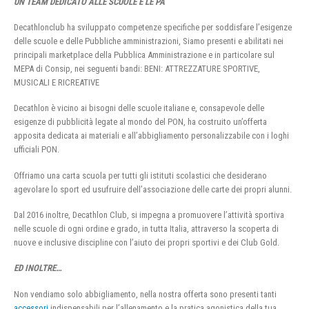
UN TEAM DEDICATO ALLE SCUOLE E LE PA
Decathlonclub ha sviluppato competenze specifiche per soddisfare l’esigenze
delle scuole e delle Pubbliche amministrazioni, Siamo presenti e abilitati nei
principali marketplace della Pubblica Amministrazione e in particolare sul
MEPA di Consip, nei seguenti bandi: BENI: ATTREZZATURE SPORTIVE,
MUSICALI E RICREATIVE
Decathlon è vicino ai bisogni delle scuole italiane e, consapevole delle
esigenze di pubblicità legate al mondo del PON, ha costruito un’offerta
apposita dedicata ai materiali e all’abbigliamento personalizzabile con i loghi
ufficiali PON.
Offriamo una carta scuola per tutti gli istituti scolastici che desiderano
agevolare lo sport ed usufruire dell’associazione delle carte dei propri alunni.
Dal 2016 inoltre, Decathlon Club, si impegna a promuovere l’attività sportiva
nelle scuole di ogni ordine e grado, in tutta Italia, attraverso la scoperta di
nuove e inclusive discipline con l’aiuto dei propri sportivi e dei Club Gold.
ED INOLTRE…
Non vendiamo solo abbigliamento, nella nostra offerta sono presenti tanti
accessori
indispensabili per l’allenamento e la pratica agonistica della tua