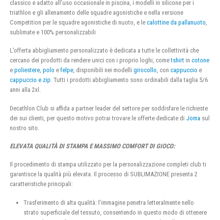
classico e adatto all’uso occasionale in piscina, i modelli in silicone per i
triathlon e gli allenamento delle squadre agonistiche e nella versione
Competition per le squadre agonistiche di nuoto, e le
calottine da pallanuoto
,
sublimate e 100% personalizzabili
L’offerta abbigliamento personalizzato è dedicata a tutte le collettività che
cercano dei prodotti da rendere unici con i proprio loghi, come
tshirt
in
cotone
e
poliestere
,
polo
e
felpe
, disponibili nei modelli
girocollo
, con
cappuccio
e
cappuccio e zip
. Tutti i prodotti abbigliamento sono ordinabili dalla taglia 5/6
anni alla 2xl.
Decathlon Club si affida a partner leader del settore per soddisfare le richieste
dei sui clienti, per questo motivo potrai trovare le offerte dedicate di
Joma
sul
nostro sito.
ELEVATA QUALITÀ DI STAMPA E MASSIMO COMFORT DI GIOCO:
Il procedimento di stampa utilizzato per la personalizzazione completi club ti
garantisce la qualità più elevata. Il processo di SUBLIMAZIONE presenta 2
caratteristiche principali:
Trasferimento di alta qualità: l’immagine penetra letteralmente nello
strato superficiale del tessuto, consentendo in questo modo di ottenere