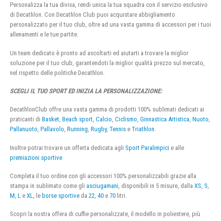
Personalizza la tua divisa, rendi unica la tua squadra con il servizio esclusivo
di Decathlon. Con Decathlon Club puoi acquistare abbigliamento
personalizzato per il tuo club, oltre ad una vasta gamma di accessori per i tuoi
allenamenti e le tue partite.
Un team dedicato è pronto ad ascoltarti ed aiutarti a trovare la miglior
soluzione per il tuo club, garantendoti la miglior qualità prezzo sul mercato,
nel rispetto delle politiche Decathlon.
SCEGLI IL TUO SPORT ED INIZIA LA PERSONALIZZAZIONE:
DecathlonClub offre una vasta gamma di prodotti 100% sublimati dedicati ai
praticanti di
Basket
,
Beach sport
,
Calcio
,
Ciclismo
,
Ginnastica Artistica
,
Nuoto
,
Pallanuoto
,
Pallavolo
,
Running
,
Rugby
,
Tennis
e
Triathlon
.
Inoltre potrai trovare un offerta dedicata agli
Sport Paralimpici
e alle
premiazioni sportive
Completa il tuo ordine con gli accessori 100% personalizzabili grazie alla
stampa in sublimato come gli
asciugamani
, disponibili in 5 misure, dalla
XS
,
S
,
M
,
L
e
XL
, le
borse sportive
da
22
,
40
e
70
litri.
Scopri la nostra offera di cuffie personalizzate, il modello in poliestere, più