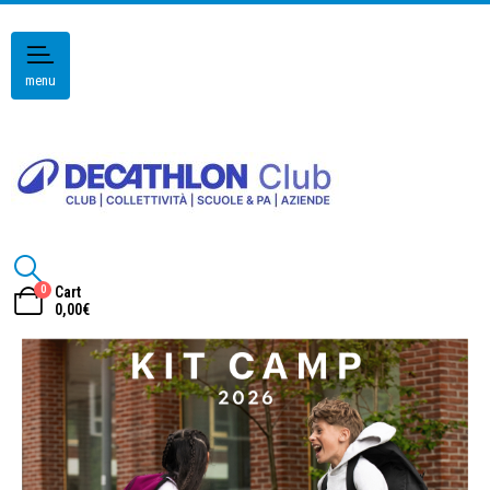
menu
0
Cart
0,00
€