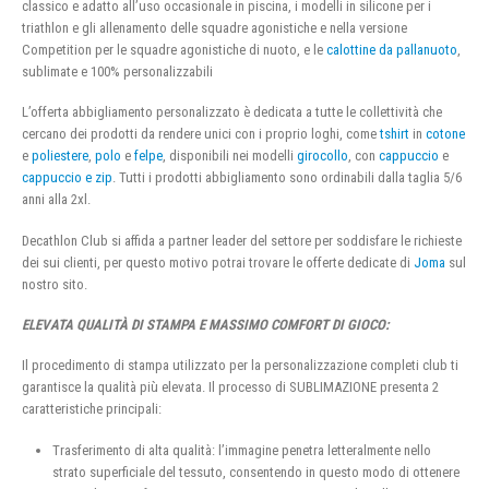
classico e adatto all’uso occasionale in piscina, i modelli in silicone per i
triathlon e gli allenamento delle squadre agonistiche e nella versione
Competition per le squadre agonistiche di nuoto, e le
calottine da pallanuoto
,
sublimate e 100% personalizzabili
L’offerta abbigliamento personalizzato è dedicata a tutte le collettività che
cercano dei prodotti da rendere unici con i proprio loghi, come
tshirt
in
cotone
e
poliestere
,
polo
e
felpe
, disponibili nei modelli
girocollo
, con
cappuccio
e
cappuccio e zip
. Tutti i prodotti abbigliamento sono ordinabili dalla taglia 5/6
anni alla 2xl.
Decathlon Club si affida a partner leader del settore per soddisfare le richieste
dei sui clienti, per questo motivo potrai trovare le offerte dedicate di
Joma
sul
nostro sito.
ELEVATA QUALITÀ DI STAMPA E MASSIMO COMFORT DI GIOCO:
Il procedimento di stampa utilizzato per la personalizzazione completi club ti
garantisce la qualità più elevata. Il processo di SUBLIMAZIONE presenta 2
caratteristiche principali:
Trasferimento di alta qualità: l’immagine penetra letteralmente nello
strato superficiale del tessuto, consentendo in questo modo di ottenere