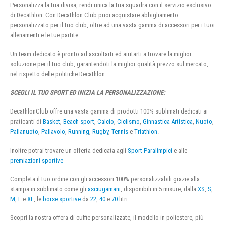
Personalizza la tua divisa, rendi unica la tua squadra con il servizio esclusivo
di Decathlon. Con Decathlon Club puoi acquistare abbigliamento
personalizzato per il tuo club, oltre ad una vasta gamma di accessori per i tuoi
allenamenti e le tue partite.
Un team dedicato è pronto ad ascoltarti ed aiutarti a trovare la miglior
soluzione per il tuo club, garantendoti la miglior qualità prezzo sul mercato,
nel rispetto delle politiche Decathlon.
SCEGLI IL TUO SPORT ED INIZIA LA PERSONALIZZAZIONE:
DecathlonClub offre una vasta gamma di prodotti 100% sublimati dedicati ai
praticanti di
Basket
,
Beach sport
,
Calcio
,
Ciclismo
,
Ginnastica Artistica
,
Nuoto
,
Pallanuoto
,
Pallavolo
,
Running
,
Rugby
,
Tennis
e
Triathlon
.
Inoltre potrai trovare un offerta dedicata agli
Sport Paralimpici
e alle
premiazioni sportive
Completa il tuo ordine con gli accessori 100% personalizzabili grazie alla
stampa in sublimato come gli
asciugamani
, disponibili in 5 misure, dalla
XS
,
S
,
M
,
L
e
XL
, le
borse sportive
da
22
,
40
e
70
litri.
Scopri la nostra offera di cuffie personalizzate, il modello in poliestere, più