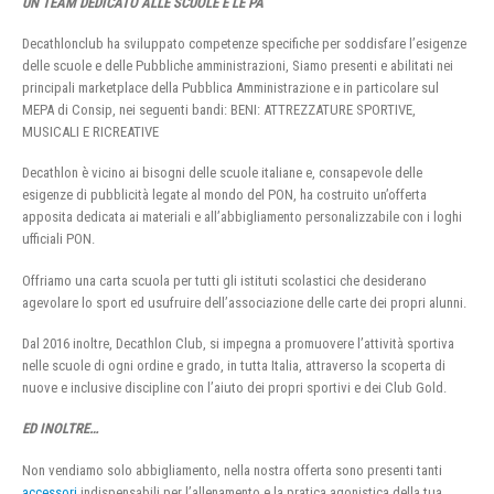
UN TEAM DEDICATO ALLE SCUOLE E LE PA
Decathlonclub ha sviluppato competenze specifiche per soddisfare l’esigenze
delle scuole e delle Pubbliche amministrazioni, Siamo presenti e abilitati nei
principali marketplace della Pubblica Amministrazione e in particolare sul
MEPA di Consip, nei seguenti bandi: BENI: ATTREZZATURE SPORTIVE,
MUSICALI E RICREATIVE
Decathlon è vicino ai bisogni delle scuole italiane e, consapevole delle
esigenze di pubblicità legate al mondo del PON, ha costruito un’offerta
apposita dedicata ai materiali e all’abbigliamento personalizzabile con i loghi
ufficiali PON.
Offriamo una carta scuola per tutti gli istituti scolastici che desiderano
agevolare lo sport ed usufruire dell’associazione delle carte dei propri alunni.
Dal 2016 inoltre, Decathlon Club, si impegna a promuovere l’attività sportiva
nelle scuole di ogni ordine e grado, in tutta Italia, attraverso la scoperta di
nuove e inclusive discipline con l’aiuto dei propri sportivi e dei Club Gold.
ED INOLTRE…
Non vendiamo solo abbigliamento, nella nostra offerta sono presenti tanti
accessori
indispensabili per l’allenamento e la pratica agonistica della tua