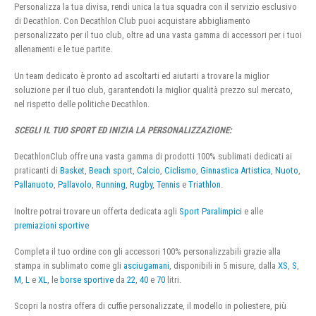
Personalizza la tua divisa, rendi unica la tua squadra con il servizio esclusivo
di Decathlon. Con Decathlon Club puoi acquistare abbigliamento
personalizzato per il tuo club, oltre ad una vasta gamma di accessori per i tuoi
allenamenti e le tue partite.
Un team dedicato è pronto ad ascoltarti ed aiutarti a trovare la miglior
soluzione per il tuo club, garantendoti la miglior qualità prezzo sul mercato,
nel rispetto delle politiche Decathlon.
SCEGLI IL TUO SPORT ED INIZIA LA PERSONALIZZAZIONE:
DecathlonClub offre una vasta gamma di prodotti 100% sublimati dedicati ai
praticanti di
Basket
,
Beach sport
,
Calcio
,
Ciclismo
,
Ginnastica Artistica
,
Nuoto
,
Pallanuoto
,
Pallavolo
,
Running
,
Rugby
,
Tennis
e
Triathlon
.
Inoltre potrai trovare un offerta dedicata agli
Sport Paralimpici
e alle
premiazioni sportive
Completa il tuo ordine con gli accessori 100% personalizzabili grazie alla
stampa in sublimato come gli
asciugamani
, disponibili in 5 misure, dalla
XS
,
S
,
M
,
L
e
XL
, le
borse sportive
da
22
,
40
e
70
litri.
Scopri la nostra offera di cuffie personalizzate, il modello in poliestere, più