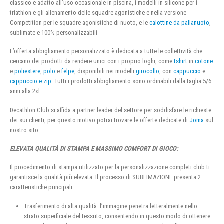
classico e adatto all’uso occasionale in piscina, i modelli in silicone per i
triathlon e gli allenamento delle squadre agonistiche e nella versione
Competition per le squadre agonistiche di nuoto, e le
calottine da pallanuoto
,
sublimate e 100% personalizzabili
L’offerta abbigliamento personalizzato è dedicata a tutte le collettività che
cercano dei prodotti da rendere unici con i proprio loghi, come
tshirt
in
cotone
e
poliestere
,
polo
e
felpe
, disponibili nei modelli
girocollo
, con
cappuccio
e
cappuccio e zip
. Tutti i prodotti abbigliamento sono ordinabili dalla taglia 5/6
anni alla 2xl.
Decathlon Club si affida a partner leader del settore per soddisfare le richieste
dei sui clienti, per questo motivo potrai trovare le offerte dedicate di
Joma
sul
nostro sito.
ELEVATA QUALITÀ DI STAMPA E MASSIMO COMFORT DI GIOCO:
Il procedimento di stampa utilizzato per la personalizzazione completi club ti
garantisce la qualità più elevata. Il processo di SUBLIMAZIONE presenta 2
caratteristiche principali:
Trasferimento di alta qualità: l’immagine penetra letteralmente nello
strato superficiale del tessuto, consentendo in questo modo di ottenere