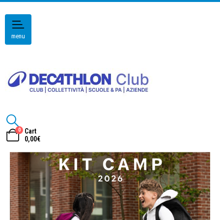
menu
0
Cart
0,00
€