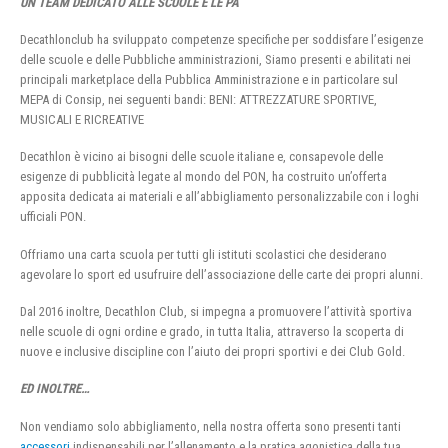
UN TEAM DEDICATO ALLE SCUOLE E LE PA
Decathlonclub ha sviluppato competenze specifiche per soddisfare l’esigenze
delle scuole e delle Pubbliche amministrazioni, Siamo presenti e abilitati nei
principali marketplace della Pubblica Amministrazione e in particolare sul
MEPA di Consip, nei seguenti bandi: BENI: ATTREZZATURE SPORTIVE,
MUSICALI E RICREATIVE
Decathlon è vicino ai bisogni delle scuole italiane e, consapevole delle
esigenze di pubblicità legate al mondo del PON, ha costruito un’offerta
apposita dedicata ai materiali e all’abbigliamento personalizzabile con i loghi
ufficiali PON.
Offriamo una carta scuola per tutti gli istituti scolastici che desiderano
agevolare lo sport ed usufruire dell’associazione delle carte dei propri alunni.
Dal 2016 inoltre, Decathlon Club, si impegna a promuovere l’attività sportiva
nelle scuole di ogni ordine e grado, in tutta Italia, attraverso la scoperta di
nuove e inclusive discipline con l’aiuto dei propri sportivi e dei Club Gold.
ED INOLTRE…
Non vendiamo solo abbigliamento, nella nostra offerta sono presenti tanti
accessori
indispensabili per l’allenamento e la pratica agonistica della tua