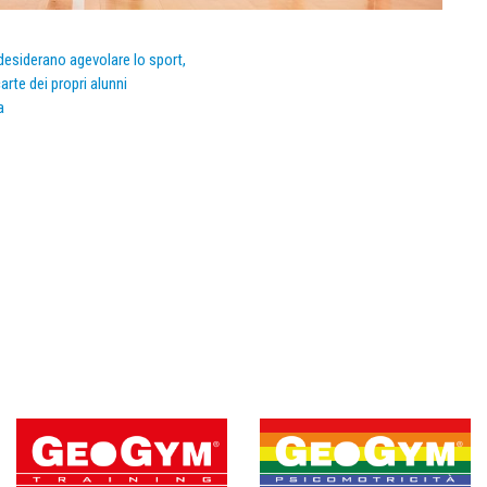
e desiderano agevolare lo sport,
arte dei propri alunni
a