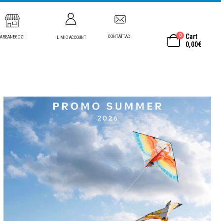
0
Cart
CONTATTACI
AREANEGOZI
IL MIO ACCOUNT
0,00
€