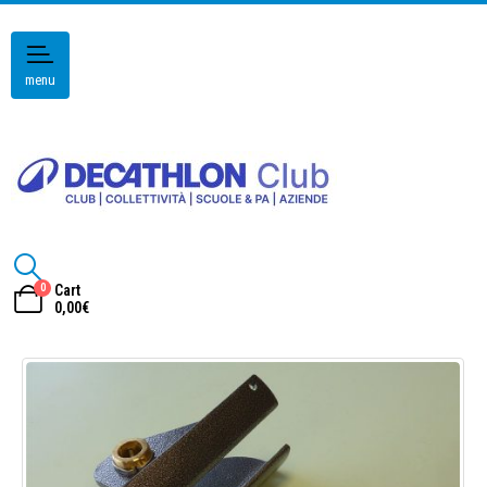
menu
0
Cart
0,00
€