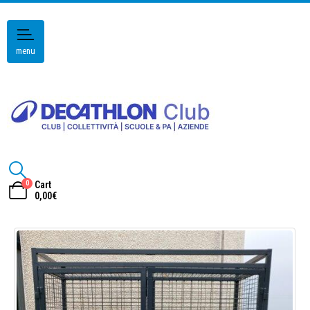
menu
0
Cart
0,00
€