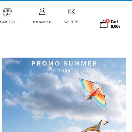
0
Cart
CONTATTACI
AREANEGOZI
IL MIO ACCOUNT
0,00
€