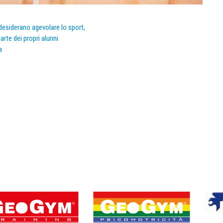
e desiderano agevolare lo sport,
arte dei propri alunni
a