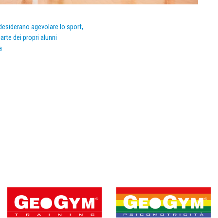
e desiderano agevolare lo sport,
arte dei propri alunni
a