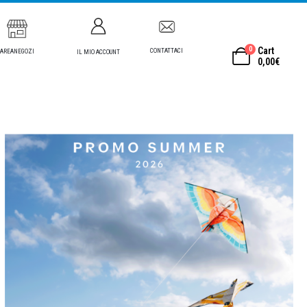
0
Cart
CONTATTACI
AREANEGOZI
IL MIO ACCOUNT
0,00
€