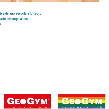
e desiderano agevolare lo sport,
arte dei propri alunni
a