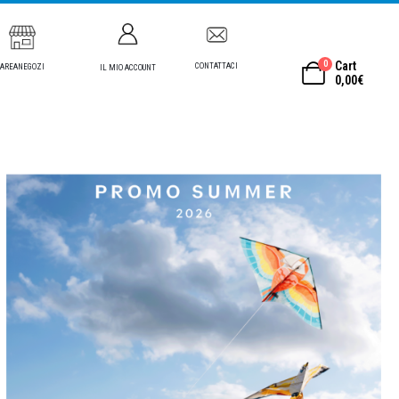
0
Cart
CONTATTACI
AREANEGOZI
IL MIO ACCOUNT
0,00
€