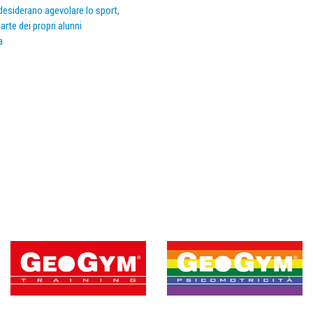
e desiderano agevolare lo sport,
arte dei propri alunni
a