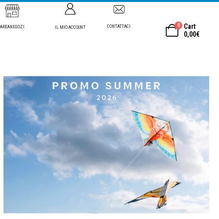
0
Cart
CONTATTACI
AREANEGOZI
IL MIO ACCOUNT
0,00
€