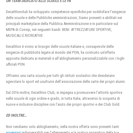
UN TEAM DEDICATO ALLE SCUOLE E LE PA
Decathlonclub ha sviluppato competenze specifiche per soddisfare l’esigenze
delle scuole e delle Pubbliche amministrazioni, Siamo presenti e abilitati nei
principali marketplace della Pubblica Amministrazione e in particolare sul
MEPA di Consip, nei seguenti bandi: BENI: ATTREZZATURE SPORTIVE,
MUSICALI E RICREATIVE
Decathlon è vicino ai bisogni delle scuole italiane e, consapevole delle
esigenze di pubblicità legate al mondo del PON, ha costruito un’offerta
apposita dedicata ai materiali e all’abbigliamento personalizzabile con i loghi
ufficiali PON.
Offriamo una carta scuola per tutti gli istituti scolastici che desiderano
agevolare lo sport ed usufruire dell’associazione delle carte dei propri alunni.
Dal 2016 inoltre, Decathlon Club, si impegna a promuovere l’attività sportiva
nelle scuole di ogni ordine e grado, in tutta Italia, attraverso la scoperta di
nuove e inclusive discipline con l’aiuto dei propri sportivi e dei Club Gold.
ED INOLTRE…
Non vendiamo solo abbigliamento, nella nostra offerta sono presenti tanti
accessori
indispensabili per l’allenamento e la pratica agonistica della tua