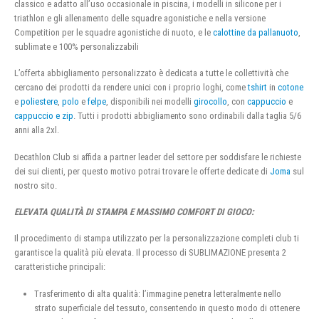
classico e adatto all’uso occasionale in piscina, i modelli in silicone per i
triathlon e gli allenamento delle squadre agonistiche e nella versione
Competition per le squadre agonistiche di nuoto, e le
calottine da pallanuoto
,
sublimate e 100% personalizzabili
L’offerta abbigliamento personalizzato è dedicata a tutte le collettività che
cercano dei prodotti da rendere unici con i proprio loghi, come
tshirt
in
cotone
e
poliestere
,
polo
e
felpe
, disponibili nei modelli
girocollo
, con
cappuccio
e
cappuccio e zip
. Tutti i prodotti abbigliamento sono ordinabili dalla taglia 5/6
anni alla 2xl.
Decathlon Club si affida a partner leader del settore per soddisfare le richieste
dei sui clienti, per questo motivo potrai trovare le offerte dedicate di
Joma
sul
nostro sito.
ELEVATA QUALITÀ DI STAMPA E MASSIMO COMFORT DI GIOCO:
Il procedimento di stampa utilizzato per la personalizzazione completi club ti
garantisce la qualità più elevata. Il processo di SUBLIMAZIONE presenta 2
caratteristiche principali:
Trasferimento di alta qualità: l’immagine penetra letteralmente nello
strato superficiale del tessuto, consentendo in questo modo di ottenere