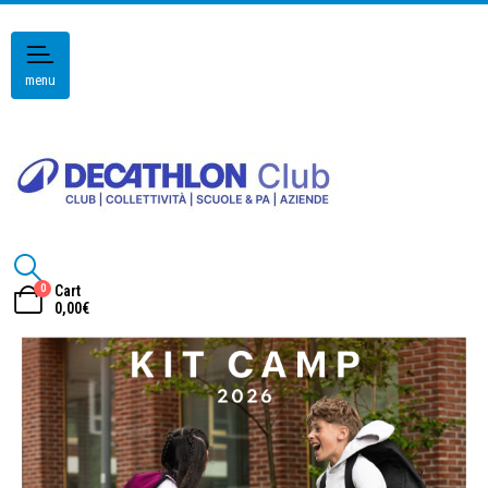
menu
0
Cart
0,00
€