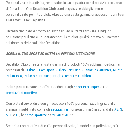
Personalizza la tua divisa, rendi unica la tua squadra con il servizio esclusivo
di Decathlon. Con Decathlon Club puoi acquistare abbigliamento
personalizzato per il tuo club, oltre ad una vasta gamma di accessori per i tuoi
allenamenti e le tue partite.
Un team dedicato è pronto ad ascoltarti ed aiutarti a trovare la miglior
soluzione per il tuo club, garantendoti la miglior qualità prezzo sul mercato,
nel rispetto delle politiche Decathlon.
SCEGLI IL TUO SPORT ED INIZIA LA PERSONALIZZAZIONE:
DecathlonClub offre una vasta gamma di prodotti 100% sublimati dedicati ai
praticanti di
Basket
,
Beach sport
,
Calcio
,
Ciclismo
,
Ginnastica Artistica
,
Nuoto
,
Pallanuoto
,
Pallavolo
,
Running
,
Rugby
,
Tennis
e
Triathlon
.
Inoltre potrai trovare un offerta dedicata agli
Sport Paralimpici
e alle
premiazioni sportive
Completa il tuo ordine con gli accessori 100% personalizzabili grazie alla
stampa in sublimato come gli
asciugamani
, disponibili in 5 misure, dalla
XS
,
S
,
M
,
L
e
XL
, le
borse sportive
da
22
,
40
e
70
litri.
Scopri la nostra offera di cuffie personalizzate, il modello in poliestere, più