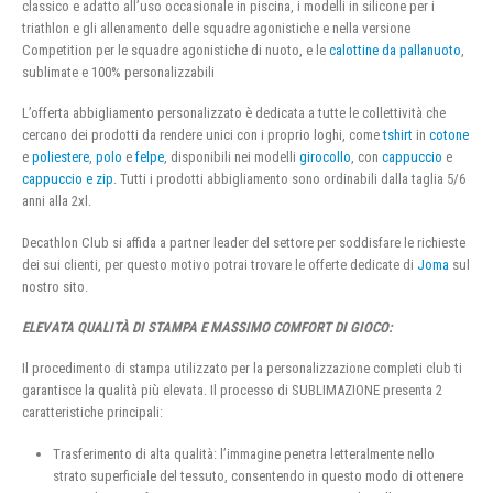
classico e adatto all’uso occasionale in piscina, i modelli in silicone per i
triathlon e gli allenamento delle squadre agonistiche e nella versione
Competition per le squadre agonistiche di nuoto, e le
calottine da pallanuoto
,
sublimate e 100% personalizzabili
L’offerta abbigliamento personalizzato è dedicata a tutte le collettività che
cercano dei prodotti da rendere unici con i proprio loghi, come
tshirt
in
cotone
e
poliestere
,
polo
e
felpe
, disponibili nei modelli
girocollo
, con
cappuccio
e
cappuccio e zip
. Tutti i prodotti abbigliamento sono ordinabili dalla taglia 5/6
anni alla 2xl.
Decathlon Club si affida a partner leader del settore per soddisfare le richieste
dei sui clienti, per questo motivo potrai trovare le offerte dedicate di
Joma
sul
nostro sito.
ELEVATA QUALITÀ DI STAMPA E MASSIMO COMFORT DI GIOCO:
Il procedimento di stampa utilizzato per la personalizzazione completi club ti
garantisce la qualità più elevata. Il processo di SUBLIMAZIONE presenta 2
caratteristiche principali:
Trasferimento di alta qualità: l’immagine penetra letteralmente nello
strato superficiale del tessuto, consentendo in questo modo di ottenere