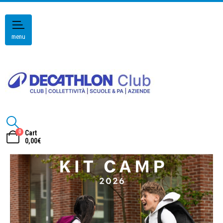
menu
0
Cart
0,00
€