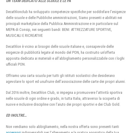
UN TEAM DEDICATO ALLE SCUOLE E LE PA
Decathlonclub ha sviluppato competenze specifiche per soddisfare l’esigenze
delle scuole e delle Pubbliche amministrazioni, Siamo presenti e abilitati nei
principali marketplace della Pubblica Amministrazione e in particolare sul
MEPA di Consip, nei seguenti bandi: BENI: ATTREZZATURE SPORTIVE,
MUSICALI E RICREATIVE
Decathlon è vicino ai bisogni delle scuole italiane e, consapevole delle
esigenze di pubblicità legate al mondo del PON, ha costruito un’offerta
apposita dedicata ai materiali e all’abbigliamento personalizzabile con i loghi
ufficiali PON.
Offriamo una carta scuola per tutti gli istituti scolastici che desiderano
agevolare lo sport ed usufruire dell’associazione delle carte dei propri alunni.
Dal 2016 inoltre, Decathlon Club, si impegna a promuovere l’attività sportiva
nelle scuole di ogni ordine e grado, in tutta Italia, attraverso la scoperta di
nuove e inclusive discipline con l’aiuto dei propri sportivi e dei Club Gold.
ED INOLTRE…
Non vendiamo solo abbigliamento, nella nostra offerta sono presenti tanti
accessori
indispensabili per l’allenamento e la pratica agonistica della tua