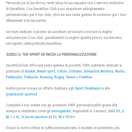
Personalizza la tua divisa, rendi unica la tua squadra con il servizio esclusivo
di Decathlon. Con Decathlon Club puoi acquistare abbigliamento
personalizzato per il tuo club, oltre ad una vasta gamma di accessori per i tuoi
allenamenti e le tue partite.
Un team dedicato è pronto ad ascoltarti ed aiutarti a trovare la miglior
soluzione per il tuo club, garantendoti la miglior qualità prezzo sul mercato,
nel rispetto delle politiche Decathlon.
SCEGLI IL TUO SPORT ED INIZIA LA PERSONALIZZAZIONE:
DecathlonClub offre una vasta gamma di prodotti 100% sublimati dedicati ai
praticanti di
Basket
,
Beach sport
,
Calcio
,
Ciclismo
,
Ginnastica Artistica
,
Nuoto
,
Pallanuoto
,
Pallavolo
,
Running
,
Rugby
,
Tennis
e
Triathlon
.
Inoltre potrai trovare un offerta dedicata agli
Sport Paralimpici
e alle
premiazioni sportive
Completa il tuo ordine con gli accessori 100% personalizzabili grazie alla
stampa in sublimato come gli
asciugamani
, disponibili in 5 misure, dalla
XS
,
S
,
M
,
L
e
XL
, le
borse sportive
da
22
,
40
e
70
litri.
Scopri la nostra offera di cuffie personalizzate, il modello in poliestere, più