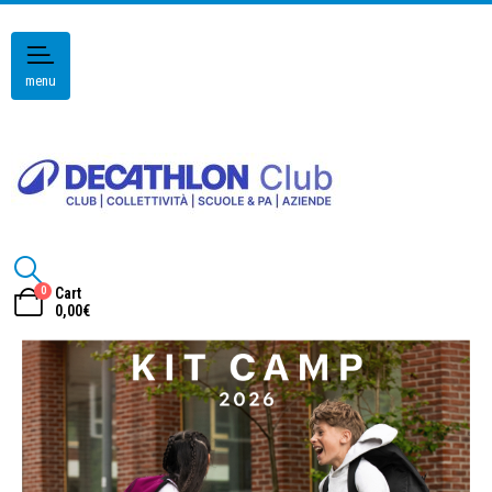
menu
0
Cart
0,00
€