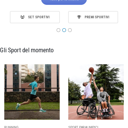
SET SPORTIVI
PREMI SPORTIVI
Gli Sport del momento
RT PARALIMPICI
CALCIO
BA