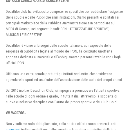
UN TEAM DEDICATO ALLE SCUOLE E LE PA
Decathlonclub ha sviluppato competenze specifiche per soddisfare l’esigenze
delle scuole e delle Pubbliche amministrazioni, Siamo presenti e abilitati nei
principali marketplace della Pubblica Amministrazione e in particolare sul
MEPA di Consip, nei seguenti bandi: BENI: ATTREZZATURE SPORTIVE,
MUSICALI E RICREATIVE
Decathlon è vicino ai bisogni delle scuole italiane e, consapevole delle
esigenze di pubblicità legate al mondo del PON, ha costruito un’offerta
apposita dedicata ai materiali e all’abbigliamento personalizzabile con i loghi
ufficiali PON.
Offriamo una carta scuola per tutti gli istituti scolastici che desiderano
agevolare lo sport ed usufruire dell’associazione delle carte dei propri alunni.
Dal 2016 inoltre, Decathlon Club, si impegna a promuovere l’attività sportiva
nelle scuole di ogni ordine e grado, in tutta Italia, attraverso la scoperta di
nuove e inclusive discipline con l’aiuto dei propri sportivi e dei Club Gold.
ED INOLTRE…
Non vendiamo solo abbigliamento, nella nostra offerta sono presenti tanti
accessori
indispensabili per l’allenamento e la pratica agonistica della tua