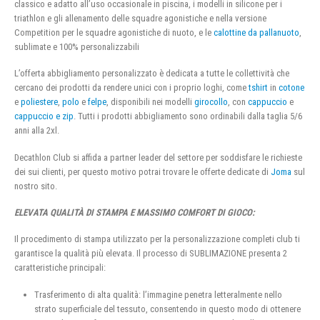
classico e adatto all’uso occasionale in piscina, i modelli in silicone per i
triathlon e gli allenamento delle squadre agonistiche e nella versione
Competition per le squadre agonistiche di nuoto, e le
calottine da pallanuoto
,
sublimate e 100% personalizzabili
L’offerta abbigliamento personalizzato è dedicata a tutte le collettività che
cercano dei prodotti da rendere unici con i proprio loghi, come
tshirt
in
cotone
e
poliestere
,
polo
e
felpe
, disponibili nei modelli
girocollo
, con
cappuccio
e
cappuccio e zip
. Tutti i prodotti abbigliamento sono ordinabili dalla taglia 5/6
anni alla 2xl.
Decathlon Club si affida a partner leader del settore per soddisfare le richieste
dei sui clienti, per questo motivo potrai trovare le offerte dedicate di
Joma
sul
nostro sito.
ELEVATA QUALITÀ DI STAMPA E MASSIMO COMFORT DI GIOCO:
Il procedimento di stampa utilizzato per la personalizzazione completi club ti
garantisce la qualità più elevata. Il processo di SUBLIMAZIONE presenta 2
caratteristiche principali:
Trasferimento di alta qualità: l’immagine penetra letteralmente nello
strato superficiale del tessuto, consentendo in questo modo di ottenere