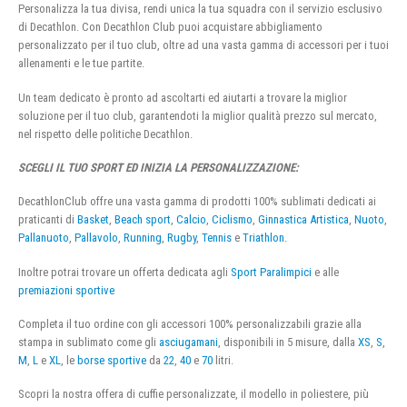
Personalizza la tua divisa, rendi unica la tua squadra con il servizio esclusivo
di Decathlon. Con Decathlon Club puoi acquistare abbigliamento
personalizzato per il tuo club, oltre ad una vasta gamma di accessori per i tuoi
allenamenti e le tue partite.
Un team dedicato è pronto ad ascoltarti ed aiutarti a trovare la miglior
soluzione per il tuo club, garantendoti la miglior qualità prezzo sul mercato,
nel rispetto delle politiche Decathlon.
SCEGLI IL TUO SPORT ED INIZIA LA PERSONALIZZAZIONE:
DecathlonClub offre una vasta gamma di prodotti 100% sublimati dedicati ai
praticanti di
Basket
,
Beach sport
,
Calcio
,
Ciclismo
,
Ginnastica Artistica
,
Nuoto
,
Pallanuoto
,
Pallavolo
,
Running
,
Rugby
,
Tennis
e
Triathlon
.
Inoltre potrai trovare un offerta dedicata agli
Sport Paralimpici
e alle
premiazioni sportive
Completa il tuo ordine con gli accessori 100% personalizzabili grazie alla
stampa in sublimato come gli
asciugamani
, disponibili in 5 misure, dalla
XS
,
S
,
M
,
L
e
XL
, le
borse sportive
da
22
,
40
e
70
litri.
Scopri la nostra offera di cuffie personalizzate, il modello in poliestere, più