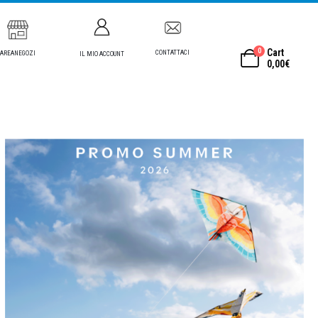
0
Cart
CONTATTACI
AREANEGOZI
IL MIO ACCOUNT
0,00
€