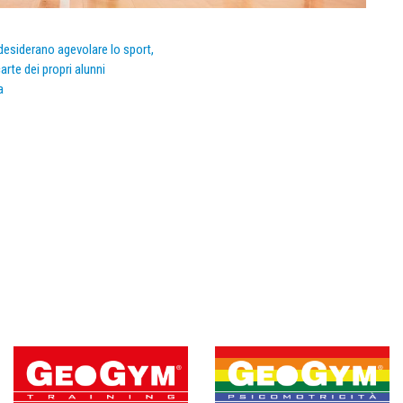
e desiderano agevolare lo sport,
arte dei propri alunni
a