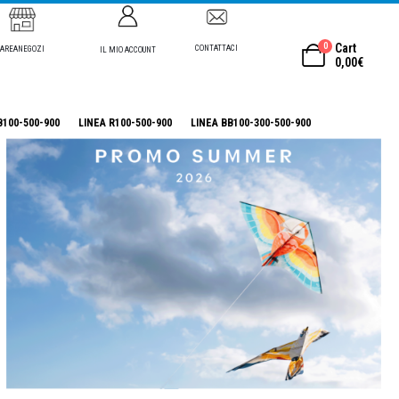
0
Cart
CONTATTACI
AREANEGOZI
IL MIO ACCOUNT
0,00
€
B100-500-900
LINEA R100-500-900
LINEA BB100-300-500-900