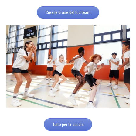
Crea le divise del tuo team
Tutto per la scuola