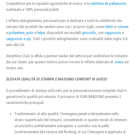
Competition per le squadre agonistiche di nuoto, e le
calottine da pallanuoto
,
sublimate e 100% personalizzabili
L’offerta abbigliamento personalizzato è dedicata a tutte le collettività che
cercano dei prodotti da rendere unici con i proprio loghi, come
tshirt
in
cotone
e
poliestere
,
polo
e
felpe
, disponibili nei modelli
girocollo
, con
cappuccio
e
cappuccio e zip
. Tutti i prodotti abbigliamento sono ordinabili dalla taglia 5/6
anni alla 2xl.
Decathlon Club si affida a partner leader del settore per soddisfare le richieste
dei sui clienti, per questo motivo potrai trovare le offerte dedicate di
Joma
sul
nostro sito.
ELEVATA QUALITÀ DI STAMPA E MASSIMO COMFORT DI GIOCO:
Il procedimento di stampa utilizzato per la personalizzazione completi club ti
garantisce la qualità più elevata. Il processo di SUBLIMAZIONE presenta 2
caratteristiche principali:
Trasferimento di alta qualità: l’immagine penetra letteralmente nello
strato superficiale del tessuto, consentendo in questo modo di ottenere
un prodotto perfettamente omogeneo a contatto con la pelle
(contrariamente alla tecnica del flocking, in cui l’immagine è applicata al