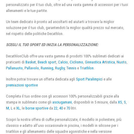
personalizzato per il tuo club, oltre ad una vasta gamma di accessori per i tuoi
allenamenti e le tue partite.
Un team dedicato è pronto ad ascoltarti ed aiutarti a trovare la miglior
soluzione per il tuo club, garantendoti la miglior qualità prezzo sul mercato,
nel rispetto delle politiche Decathlon.
SCEGLI IL TUO SPORT ED INIZIA LA PERSONALIZZAZIONE:
DecathlonClub offre una vasta gamma di prodotti 100% sublimati dedicati ai
praticanti di
Basket
,
Beach sport
,
Calcio
,
Ciclismo
,
Ginnastica Artistica
,
Nuoto
,
Pallanuoto
,
Pallavolo
,
Running
,
Rugby
,
Tennis
e
Triathlon
.
Inoltre potrai trovare un offerta dedicata agli
Sport Paralimpici
e alle
premiazioni sportive
Completa il tuo ordine con gli accessori 100% personalizzabili grazie alla
stampa in sublimato come gli
asciugamani
, disponibili in 5 misure, dalla
XS
,
S
,
M
,
L
e
XL
, le
borse sportive
da
22
,
40
e
70
litri.
Scopri la nostra offera di cuffie personalizzate, il modello in poliestere, più
classico e adatto all’uso occasionale in piscina, i modelli in silicone per i
triathlon e gli allenamento delle squadre agonistiche e nella versione