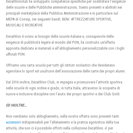
Decathlonclub ha sviluppato competenze specifiche per soddisfare l’esigenze
delle scuole e delle Pubbliche amministrazioni, Siamo presenti e abilitati nei
principali marketplace della Pubblica Amministrazione e in particolare sul
MEPA di Consip, nei seguenti bandi: BENI: ATTREZZATURE SPORTIVE,
MUSICALI E RICREATIVE
Decathlon è vicino ai bisogni delle scuole italiane e, consapevole delle
esigenze di pubblicità legate al mondo del PON, ha costruito un’offerta
apposita dedicata ai materiali e all’abbigliamento personalizzabile con i loghi
ufficiali PON.
Offriamo una carta scuola per tutti gli istituti scolastici che desiderano
agevolare lo sport ed usufruire dell’associazione delle carte dei propri alunni.
Dal 2016 inoltre, Decathlon Club, si impegna a promuovere l’attività sportiva
nelle scuole di ogni ordine e grado, in tutta Italia, attraverso la scoperta di
nuove e inclusive discipline con l’aiuto dei propri sportivi e dei Club Gold.
ED INOLTRE…
Non vendiamo solo abbigliamento, nella nostra offerta sono presenti tanti
accessori
indispensabili per l’allenamento e la pratica agonistica della tua
attività, che non ci è possibile offrirti nella collezione Decathlon. e’ per