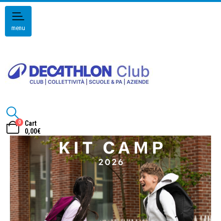
menu
0
Cart
0,00
€