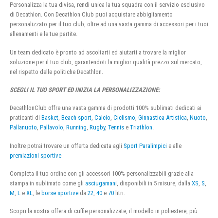
Personalizza la tua divisa, rendi unica la tua squadra con il servizio esclusivo
di Decathlon. Con Decathlon Club puoi acquistare abbigliamento
personalizzato per il tuo club, oltre ad una vasta gamma di accessori per i tuoi
allenamenti e le tue partite.
Un team dedicato è pronto ad ascoltarti ed aiutarti a trovare la miglior
soluzione per il tuo club, garantendoti la miglior qualità prezzo sul mercato,
nel rispetto delle politiche Decathlon.
SCEGLI IL TUO SPORT ED INIZIA LA PERSONALIZZAZIONE:
DecathlonClub offre una vasta gamma di prodotti 100% sublimati dedicati ai
praticanti di
Basket
,
Beach sport
,
Calcio
,
Ciclismo
,
Ginnastica Artistica
,
Nuoto
,
Pallanuoto
,
Pallavolo
,
Running
,
Rugby
,
Tennis
e
Triathlon
.
Inoltre potrai trovare un offerta dedicata agli
Sport Paralimpici
e alle
premiazioni sportive
Completa il tuo ordine con gli accessori 100% personalizzabili grazie alla
stampa in sublimato come gli
asciugamani
, disponibili in 5 misure, dalla
XS
,
S
,
M
,
L
e
XL
, le
borse sportive
da
22
,
40
e
70
litri.
Scopri la nostra offera di cuffie personalizzate, il modello in poliestere, più