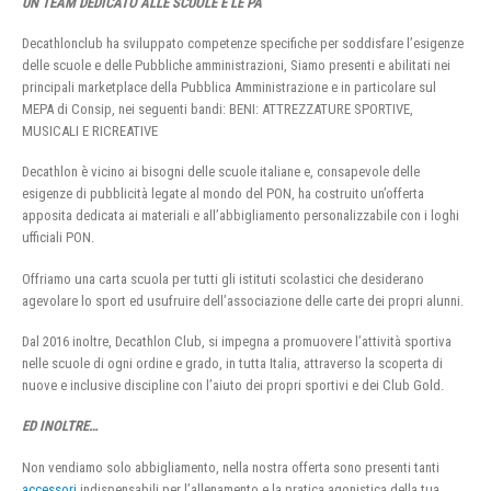
UN TEAM DEDICATO ALLE SCUOLE E LE PA
Decathlonclub ha sviluppato competenze specifiche per soddisfare l’esigenze
delle scuole e delle Pubbliche amministrazioni, Siamo presenti e abilitati nei
principali marketplace della Pubblica Amministrazione e in particolare sul
MEPA di Consip, nei seguenti bandi: BENI: ATTREZZATURE SPORTIVE,
MUSICALI E RICREATIVE
Decathlon è vicino ai bisogni delle scuole italiane e, consapevole delle
esigenze di pubblicità legate al mondo del PON, ha costruito un’offerta
apposita dedicata ai materiali e all’abbigliamento personalizzabile con i loghi
ufficiali PON.
Offriamo una carta scuola per tutti gli istituti scolastici che desiderano
agevolare lo sport ed usufruire dell’associazione delle carte dei propri alunni.
Dal 2016 inoltre, Decathlon Club, si impegna a promuovere l’attività sportiva
nelle scuole di ogni ordine e grado, in tutta Italia, attraverso la scoperta di
nuove e inclusive discipline con l’aiuto dei propri sportivi e dei Club Gold.
ED INOLTRE…
Non vendiamo solo abbigliamento, nella nostra offerta sono presenti tanti
accessori
indispensabili per l’allenamento e la pratica agonistica della tua