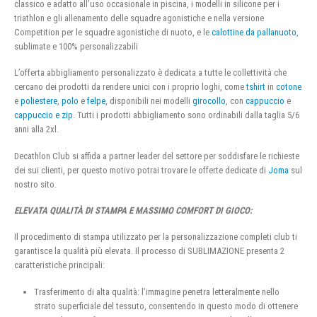
classico e adatto all’uso occasionale in piscina, i modelli in silicone per i
triathlon e gli allenamento delle squadre agonistiche e nella versione
Competition per le squadre agonistiche di nuoto, e le
calottine da pallanuoto
,
sublimate e 100% personalizzabili
L’offerta abbigliamento personalizzato è dedicata a tutte le collettività che
cercano dei prodotti da rendere unici con i proprio loghi, come
tshirt
in
cotone
e
poliestere
,
polo
e
felpe
, disponibili nei modelli
girocollo
, con
cappuccio
e
cappuccio e zip
. Tutti i prodotti abbigliamento sono ordinabili dalla taglia 5/6
anni alla 2xl.
Decathlon Club si affida a partner leader del settore per soddisfare le richieste
dei sui clienti, per questo motivo potrai trovare le offerte dedicate di
Joma
sul
nostro sito.
ELEVATA QUALITÀ DI STAMPA E MASSIMO COMFORT DI GIOCO:
Il procedimento di stampa utilizzato per la personalizzazione completi club ti
garantisce la qualità più elevata. Il processo di SUBLIMAZIONE presenta 2
caratteristiche principali:
Trasferimento di alta qualità: l’immagine penetra letteralmente nello
strato superficiale del tessuto, consentendo in questo modo di ottenere