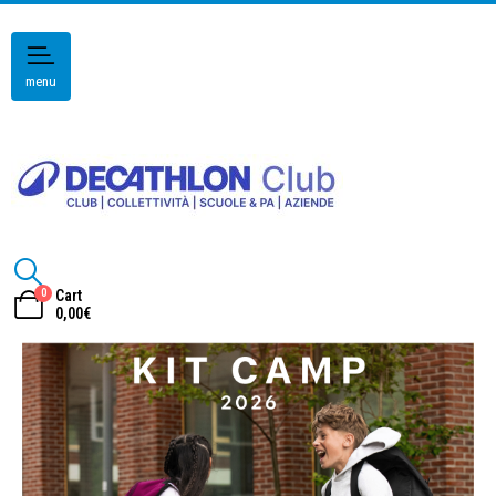
menu
0
Cart
0,00
€