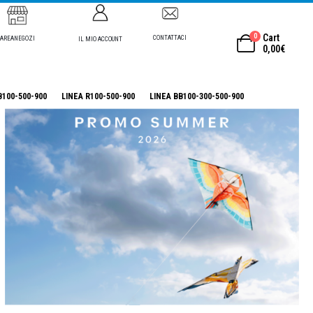
0
Cart
CONTATTACI
AREANEGOZI
IL MIO ACCOUNT
0,00
€
B100-500-900
LINEA R100-500-900
LINEA BB100-300-500-900