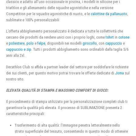
classico e adatto all’uso occasionale in piscina, i modelli in silicone per i
triathlon e gli allenamento delle squadre agonistiche e nella versione
Competition per le squadre agonistiche di nuoto, e le
calottine da pallanuoto
,
sublimate e 100% personalizzabili
L’offerta abbigliamento personalizzato è dedicata a tutte le collettività che
cercano dei prodotti da rendere unici con i proprio loghi, come
tshirt
in
cotone
e
poliestere
,
polo
e
felpe
, disponibili nei modelli
girocollo
, con
cappuccio
e
cappuccio e zip
. Tutti i prodotti abbigliamento sono ordinabili dalla taglia 5/6
anni alla 2xl.
Decathlon Club si affida a partner leader del settore per soddisfare le richieste
dei sui clienti, per questo motivo potrai trovare le offerte dedicate di
Joma
sul
nostro sito.
ELEVATA QUALITÀ DI STAMPA E MASSIMO COMFORT DI GIOCO:
Il procedimento di stampa utilizzato per la personalizzazione completi club ti
garantisce la qualità più elevata. Il processo di SUBLIMAZIONE presenta 2
caratteristiche principali:
Trasferimento di alta qualità: l’immagine penetra letteralmente nello
strato superficiale del tessuto, consentendo in questo modo di ottenere