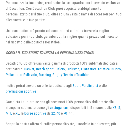
Personalizza la tua divisa, rendi unica la tua squadra con il servizio esclusivo
di Decathlon. Con Decathlon Club puoi acquistare abbigliamento
personalizzato per il tuo club, oltre ad una vasta gamma di accessori per i tuoi
allenamenti e le tue partite.
Un team dedicato è pronto ad ascoltarti ed aiutarti a trovare la miglior
soluzione per il tuo club, garantendoti la miglior qualità prezzo sul mercato,
nel rispetto delle politiche Decathlon.
SCEGLI IL TUO SPORT ED INIZIA LA PERSONALIZZAZIONE:
DecathlonClub offre una vasta gamma di prodotti 100% sublimati dedicati ai
praticanti di
Basket
,
Beach sport
,
Calcio
,
Ciclismo
,
Ginnastica Artistica
,
Nuoto
,
Pallanuoto
,
Pallavolo
,
Running
,
Rugby
,
Tennis
e
Triathlon
.
Inoltre potrai trovare un offerta dedicata agli
Sport Paralimpici
e alle
premiazioni sportive
Completa il tuo ordine con gli accessori 100% personalizzabili grazie alla
stampa in sublimato come gli
asciugamani
, disponibili in 5 misure, dalla
XS
,
S
,
M
,
L
e
XL
, le
borse sportive
da
22
,
40
e
70
litri.
Scopri la nostra offera di cuffie personalizzate, il modello in poliestere, più