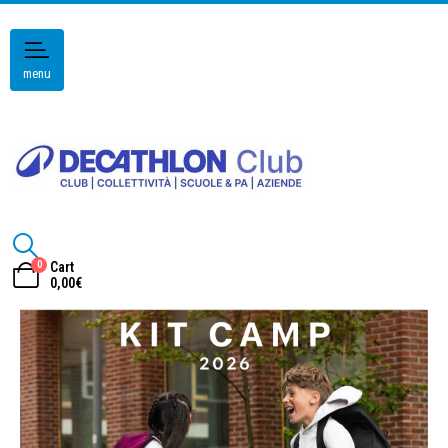
menu
0
Cart
0,00
€