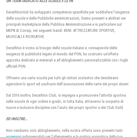
UN TEAM DEDICATO ALLE SCUOLE E LE PA
Decathlonclub ha sviluppato competenze specifiche per soddisfare l’esigenze
delle scuole e delle Pubbliche amministrazioni, Siamo presenti e abilitati nei
principali marketplace della Pubblica Amministrazione e in particolare sul
MEPA di Consip, nei seguenti bandi: BENI: ATTREZZATURE SPORTIVE,
MUSICALI E RICREATIVE
Decathlon è vicino ai bisogni delle scuole italiane e, consapevole delle
esigenze di pubblicità legate al mondo del PON, ha costruito un’offerta
apposita dedicata ai materiali e all’abbigliamento personalizzabile con i loghi
ufficiali PON.
Offriamo una carta scuola per tutti gli istituti scolastici che desiderano
agevolare lo sport ed usufruire dell’associazione delle carte dei propri alunni.
Dal 2016 inoltre, Decathlon Club, si impegna a promuovere l’attività sportiva
nelle scuole di ogni ordine e grado, in tutta Italia, attraverso la scoperta di
nuove e inclusive discipline con l’aiuto dei propri sportivi e dei Club Gold.
ED INOLTRE…
Non vendiamo solo abbigliamento, nella nostra offerta sono presenti tanti
accessori
indispensabili per l’allenamento e la pratica agonistica della tua