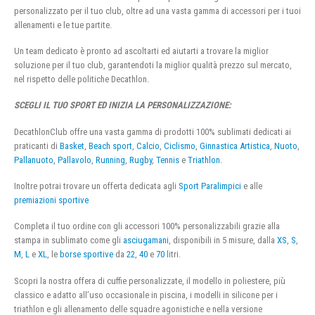
personalizzato per il tuo club, oltre ad una vasta gamma di accessori per i tuoi
allenamenti e le tue partite.
Un team dedicato è pronto ad ascoltarti ed aiutarti a trovare la miglior
soluzione per il tuo club, garantendoti la miglior qualità prezzo sul mercato,
nel rispetto delle politiche Decathlon.
SCEGLI IL TUO SPORT ED INIZIA LA PERSONALIZZAZIONE:
DecathlonClub offre una vasta gamma di prodotti 100% sublimati dedicati ai
praticanti di
Basket
,
Beach sport
,
Calcio
,
Ciclismo
,
Ginnastica Artistica
,
Nuoto
,
Pallanuoto
,
Pallavolo
,
Running
,
Rugby
,
Tennis
e
Triathlon
.
Inoltre potrai trovare un offerta dedicata agli
Sport Paralimpici
e alle
premiazioni sportive
Completa il tuo ordine con gli accessori 100% personalizzabili grazie alla
stampa in sublimato come gli
asciugamani
, disponibili in 5 misure, dalla
XS
,
S
,
M
,
L
e
XL
, le
borse sportive
da
22
,
40
e
70
litri.
Scopri la nostra offera di cuffie personalizzate, il modello in poliestere, più
classico e adatto all’uso occasionale in piscina, i modelli in silicone per i
triathlon e gli allenamento delle squadre agonistiche e nella versione