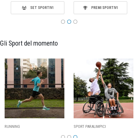
SET SPORTIVI
PREMI SPORTIVI
Gli Sport del momento
ING
SPORT PARALIMPICI
CALCI