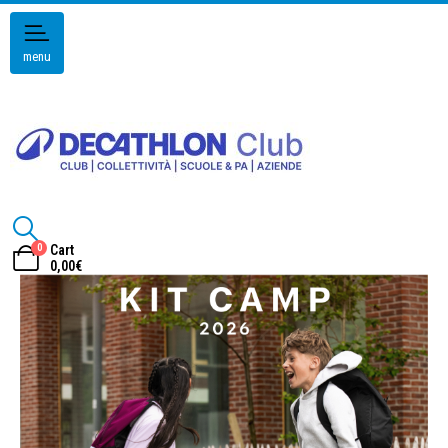
menu
0
Cart
0,00
€