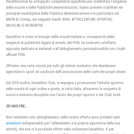
Decathlonclub ha sviluppato competenze specifiche per soddisfare l’esigenze
delle scuole e delle Pubbliche amministrazioni, Siamo presenti e abilitati nei
principali marketplace della Pubblica Amministrazione e in particolare sul
MEPA di Consip, nei seguenti bandi: BENI: ATTREZZATURE SPORTIVE,
MUSICALI E RICREATIVE
Decathlon è vicino ai bisogni delle scuole italiane e, consapevole delle
esigenze di pubblicità legate al mondo del PON, ha costruito un’offerta
apposita dedicata ai materiali e all’abbigliamento personalizzabile con i loghi
ufficiali PON.
Offriamo una carta scuola per tutti gli istituti scolastici che desiderano
agevolare lo sport ed usufruire dell’associazione delle carte dei propri alunni.
Dal 2016 inoltre, Decathlon Club, si impegna a promuovere l’attività sportiva
nelle scuole di ogni ordine e grado, in tutta Italia, attraverso la scoperta di
nuove e inclusive discipline con l’aiuto dei propri sportivi e dei Club Gold.
ED INOLTRE…
Non vendiamo solo abbigliamento, nella nostra offerta sono presenti tanti
accessori
indispensabili per l’allenamento e la pratica agonistica della tua
attività, che non ci è possibile offrirti nella collezione Decathlon. e’ per