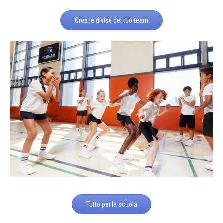
Crea le divise del tuo team
Tutto per la scuola