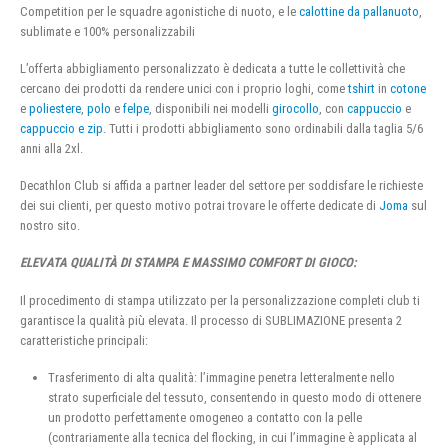
Competition per le squadre agonistiche di nuoto, e le
calottine da pallanuoto
,
sublimate e 100% personalizzabili
L’offerta abbigliamento personalizzato è dedicata a tutte le collettività che
cercano dei prodotti da rendere unici con i proprio loghi, come
tshirt
in
cotone
e
poliestere
,
polo
e
felpe
, disponibili nei modelli
girocollo
, con
cappuccio
e
cappuccio e zip
. Tutti i prodotti abbigliamento sono ordinabili dalla taglia 5/6
anni alla 2xl.
Decathlon Club si affida a partner leader del settore per soddisfare le richieste
dei sui clienti, per questo motivo potrai trovare le offerte dedicate di
Joma
sul
nostro sito.
ELEVATA QUALITÀ DI STAMPA E MASSIMO COMFORT DI GIOCO:
Il procedimento di stampa utilizzato per la personalizzazione completi club ti
garantisce la qualità più elevata. Il processo di SUBLIMAZIONE presenta 2
caratteristiche principali:
Trasferimento di alta qualità: l’immagine penetra letteralmente nello
strato superficiale del tessuto, consentendo in questo modo di ottenere
un prodotto perfettamente omogeneo a contatto con la pelle
(contrariamente alla tecnica del flocking, in cui l’immagine è applicata al