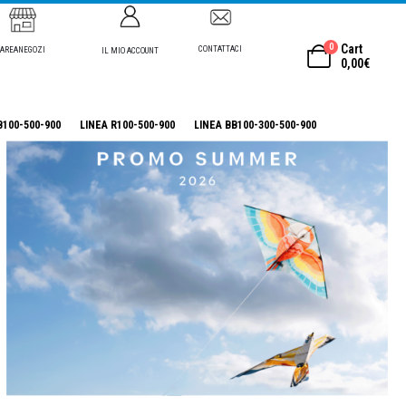
0
Cart
CONTATTACI
AREANEGOZI
IL MIO ACCOUNT
0,00
€
B100-500-900
LINEA R100-500-900
LINEA BB100-300-500-900