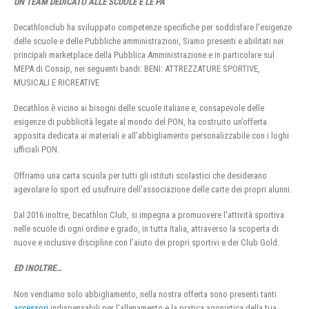
UN TEAM DEDICATO ALLE SCUOLE E LE PA
Decathlonclub ha sviluppato competenze specifiche per soddisfare l’esigenze
delle scuole e delle Pubbliche amministrazioni, Siamo presenti e abilitati nei
principali marketplace della Pubblica Amministrazione e in particolare sul
MEPA di Consip, nei seguenti bandi: BENI: ATTREZZATURE SPORTIVE,
MUSICALI E RICREATIVE
Decathlon è vicino ai bisogni delle scuole italiane e, consapevole delle
esigenze di pubblicità legate al mondo del PON, ha costruito un’offerta
apposita dedicata ai materiali e all’abbigliamento personalizzabile con i loghi
ufficiali PON.
Offriamo una carta scuola per tutti gli istituti scolastici che desiderano
agevolare lo sport ed usufruire dell’associazione delle carte dei propri alunni.
Dal 2016 inoltre, Decathlon Club, si impegna a promuovere l’attività sportiva
nelle scuole di ogni ordine e grado, in tutta Italia, attraverso la scoperta di
nuove e inclusive discipline con l’aiuto dei propri sportivi e dei Club Gold.
ED INOLTRE…
Non vendiamo solo abbigliamento, nella nostra offerta sono presenti tanti
accessori
indispensabili per l’allenamento e la pratica agonistica della tua