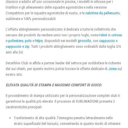
classico e adatto all’uso occasionale in piscina, i modelli in silicone per i
triathlon e gli allenamento delle squadre agonistiche e nella versione
Competition per le squadre agonistiche di nuoto, e le
calottine da pallanuoto
,
sublimate e 100% personalizzabili
L’offerta abbigliamento personalizzato è dedicata a tutte le collettività che
cercano dei prodotti da rendere unici con i proprio loghi, come
tshirt
in
cotone
e
poliestere
,
polo
e
felpe
, disponibili nei modelli
girocollo
, con
cappuccio
e
cappuccio e zip
. Tutti i prodotti abbigliamento sono ordinabili dalla taglia 5/6
anni alla 2xl.
Decathlon Club si affida a partner leader del settore per soddisfare le richieste
dei sui clienti, per questo motivo potrai trovare le offerte dedicate di
Joma
sul
nostro sito.
ELEVATA QUALITÀ DI STAMPA E MASSIMO COMFORT DI GIOCO:
Il procedimento di stampa utilizzato per la personalizzazione completi club ti
garantisce la qualità più elevata. Il processo di SUBLIMAZIONE presenta 2
caratteristiche principali:
Trasferimento di alta qualità: l’immagine penetra letteralmente nello
strato superficiale del tessuto, consentendo in questo modo di ottenere