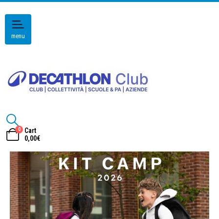
menu
0
Cart
0,00
€