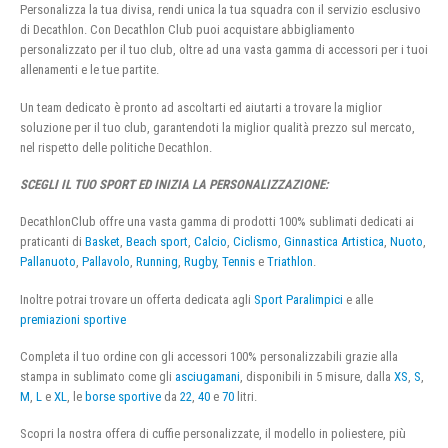
Personalizza la tua divisa, rendi unica la tua squadra con il servizio esclusivo
di Decathlon. Con Decathlon Club puoi acquistare abbigliamento
personalizzato per il tuo club, oltre ad una vasta gamma di accessori per i tuoi
allenamenti e le tue partite.
Un team dedicato è pronto ad ascoltarti ed aiutarti a trovare la miglior
soluzione per il tuo club, garantendoti la miglior qualità prezzo sul mercato,
nel rispetto delle politiche Decathlon.
SCEGLI IL TUO SPORT ED INIZIA LA PERSONALIZZAZIONE:
DecathlonClub offre una vasta gamma di prodotti 100% sublimati dedicati ai
praticanti di
Basket
,
Beach sport
,
Calcio
,
Ciclismo
,
Ginnastica Artistica
,
Nuoto
,
Pallanuoto
,
Pallavolo
,
Running
,
Rugby
,
Tennis
e
Triathlon
.
Inoltre potrai trovare un offerta dedicata agli
Sport Paralimpici
e alle
premiazioni sportive
Completa il tuo ordine con gli accessori 100% personalizzabili grazie alla
stampa in sublimato come gli
asciugamani
, disponibili in 5 misure, dalla
XS
,
S
,
M
,
L
e
XL
, le
borse sportive
da
22
,
40
e
70
litri.
Scopri la nostra offera di cuffie personalizzate, il modello in poliestere, più