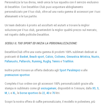
Personalizza la tua divisa, rendi unica la tua squadra con il servizio esclusivo
di Decathlon. Con Decathlon Club puoi acquistare abbigliamento
personalizzato per il tuo club, oltre ad una vasta gamma di accessori per i tuoi
allenamenti e le tue partite.
Un team dedicato è pronto ad ascoltarti ed aiutarti a trovare la miglior
soluzione per il tuo club, garantendoti la miglior qualità prezzo sul mercato,
nel rispetto delle politiche Decathlon.
SCEGLI IL TUO SPORT ED INIZIA LA PERSONALIZZAZIONE:
DecathlonClub offre una vasta gamma di prodotti 100% sublimati dedicati ai
praticanti di
Basket
,
Beach sport
,
Calcio
,
Ciclismo
,
Ginnastica Artistica
,
Nuoto
,
Pallanuoto
,
Pallavolo
,
Running
,
Rugby
,
Tennis
e
Triathlon
.
Inoltre potrai trovare un offerta dedicata agli
Sport Paralimpici
e alle
premiazioni sportive
Completa il tuo ordine con gli accessori 100% personalizzabili grazie alla
stampa in sublimato come gli
asciugamani
, disponibili in 5 misure, dalla
XS
,
S
,
M
,
L
e
XL
, le
borse sportive
da
22
,
40
e
70
litri.
Scopri la nostra offera di cuffie personalizzate, il modello in poliestere, più