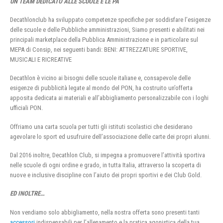
UN TEAM DEDICATO ALLE SCUOLE E LE PA
Decathlonclub ha sviluppato competenze specifiche per soddisfare l’esigenze
delle scuole e delle Pubbliche amministrazioni, Siamo presenti e abilitati nei
principali marketplace della Pubblica Amministrazione e in particolare sul
MEPA di Consip, nei seguenti bandi: BENI: ATTREZZATURE SPORTIVE,
MUSICALI E RICREATIVE
Decathlon è vicino ai bisogni delle scuole italiane e, consapevole delle
esigenze di pubblicità legate al mondo del PON, ha costruito un’offerta
apposita dedicata ai materiali e all’abbigliamento personalizzabile con i loghi
ufficiali PON.
Offriamo una carta scuola per tutti gli istituti scolastici che desiderano
agevolare lo sport ed usufruire dell’associazione delle carte dei propri alunni.
Dal 2016 inoltre, Decathlon Club, si impegna a promuovere l’attività sportiva
nelle scuole di ogni ordine e grado, in tutta Italia, attraverso la scoperta di
nuove e inclusive discipline con l’aiuto dei propri sportivi e dei Club Gold.
ED INOLTRE…
Non vendiamo solo abbigliamento, nella nostra offerta sono presenti tanti
accessori
indispensabili per l’allenamento e la pratica agonistica della tua