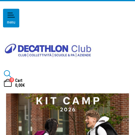
menu
0
Cart
0,00
€