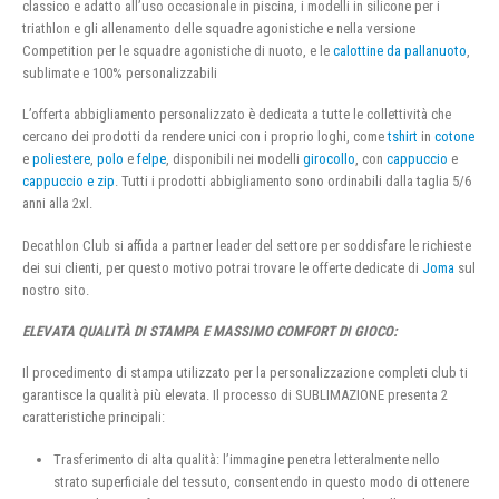
classico e adatto all’uso occasionale in piscina, i modelli in silicone per i
triathlon e gli allenamento delle squadre agonistiche e nella versione
Competition per le squadre agonistiche di nuoto, e le
calottine da pallanuoto
,
sublimate e 100% personalizzabili
L’offerta abbigliamento personalizzato è dedicata a tutte le collettività che
cercano dei prodotti da rendere unici con i proprio loghi, come
tshirt
in
cotone
e
poliestere
,
polo
e
felpe
, disponibili nei modelli
girocollo
, con
cappuccio
e
cappuccio e zip
. Tutti i prodotti abbigliamento sono ordinabili dalla taglia 5/6
anni alla 2xl.
Decathlon Club si affida a partner leader del settore per soddisfare le richieste
dei sui clienti, per questo motivo potrai trovare le offerte dedicate di
Joma
sul
nostro sito.
ELEVATA QUALITÀ DI STAMPA E MASSIMO COMFORT DI GIOCO:
Il procedimento di stampa utilizzato per la personalizzazione completi club ti
garantisce la qualità più elevata. Il processo di SUBLIMAZIONE presenta 2
caratteristiche principali:
Trasferimento di alta qualità: l’immagine penetra letteralmente nello
strato superficiale del tessuto, consentendo in questo modo di ottenere