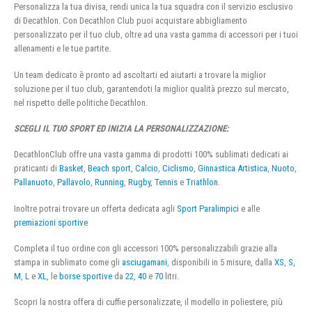
Personalizza la tua divisa, rendi unica la tua squadra con il servizio esclusivo
di Decathlon. Con Decathlon Club puoi acquistare abbigliamento
personalizzato per il tuo club, oltre ad una vasta gamma di accessori per i tuoi
allenamenti e le tue partite.
Un team dedicato è pronto ad ascoltarti ed aiutarti a trovare la miglior
soluzione per il tuo club, garantendoti la miglior qualità prezzo sul mercato,
nel rispetto delle politiche Decathlon.
SCEGLI IL TUO SPORT ED INIZIA LA PERSONALIZZAZIONE:
DecathlonClub offre una vasta gamma di prodotti 100% sublimati dedicati ai
praticanti di
Basket
,
Beach sport
,
Calcio
,
Ciclismo
,
Ginnastica Artistica
,
Nuoto
,
Pallanuoto
,
Pallavolo
,
Running
,
Rugby
,
Tennis
e
Triathlon
.
Inoltre potrai trovare un offerta dedicata agli
Sport Paralimpici
e alle
premiazioni sportive
Completa il tuo ordine con gli accessori 100% personalizzabili grazie alla
stampa in sublimato come gli
asciugamani
, disponibili in 5 misure, dalla
XS
,
S
,
M
,
L
e
XL
, le
borse sportive
da
22
,
40
e
70
litri.
Scopri la nostra offera di cuffie personalizzate, il modello in poliestere, più