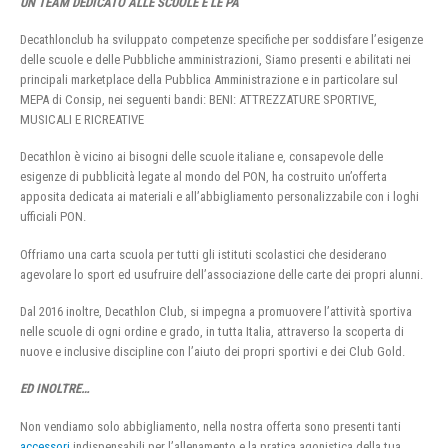
UN TEAM DEDICATO ALLE SCUOLE E LE PA
Decathlonclub ha sviluppato competenze specifiche per soddisfare l’esigenze
delle scuole e delle Pubbliche amministrazioni, Siamo presenti e abilitati nei
principali marketplace della Pubblica Amministrazione e in particolare sul
MEPA di Consip, nei seguenti bandi: BENI: ATTREZZATURE SPORTIVE,
MUSICALI E RICREATIVE
Decathlon è vicino ai bisogni delle scuole italiane e, consapevole delle
esigenze di pubblicità legate al mondo del PON, ha costruito un’offerta
apposita dedicata ai materiali e all’abbigliamento personalizzabile con i loghi
ufficiali PON.
Offriamo una carta scuola per tutti gli istituti scolastici che desiderano
agevolare lo sport ed usufruire dell’associazione delle carte dei propri alunni.
Dal 2016 inoltre, Decathlon Club, si impegna a promuovere l’attività sportiva
nelle scuole di ogni ordine e grado, in tutta Italia, attraverso la scoperta di
nuove e inclusive discipline con l’aiuto dei propri sportivi e dei Club Gold.
ED INOLTRE…
Non vendiamo solo abbigliamento, nella nostra offerta sono presenti tanti
accessori
indispensabili per l’allenamento e la pratica agonistica della tua