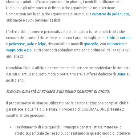
classico e adatto all’uso occasionale in piscina, i modelli in silicone per i
triathlon e gli allenamento delle squadre agonistiche e nella versione
Competition per le squadre agonistiche di nuoto, e le
calottine da pallanuoto
,
sublimate e 100% personalizzabili
L’offerta abbigliamento personalizzato è dedicata a tutte le collettività che
cercano dei prodotti da rendere unici con i proprio loghi, come
tshirt
in
cotone
e
poliestere
,
polo
e
felpe
, disponibili nei modelli
girocollo
, con
cappuccio
e
cappuccio e zip
. Tutti i prodotti abbigliamento sono ordinabili dalla taglia 5/6
anni alla 2xl.
Decathlon Club si affida a partner leader del settore per soddisfare le richieste
dei sui clienti, per questo motivo potrai trovare le offerte dedicate di
Joma
sul
nostro sito.
ELEVATA QUALITÀ DI STAMPA E MASSIMO COMFORT DI GIOCO:
Il procedimento di stampa utilizzato per la personalizzazione completi club ti
garantisce la qualità più elevata. Il processo di SUBLIMAZIONE presenta 2
caratteristiche principali:
Trasferimento di alta qualità: l’immagine penetra letteralmente nello
strato superficiale del tessuto, consentendo in questo modo di ottenere