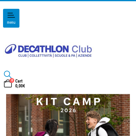
menu
0
Cart
0,00
€