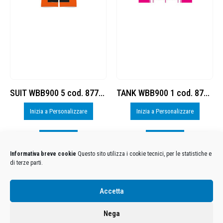
SUIT WBB900 5 cod. 8778793
TANK WBB900 1 cod. 8778794
Inizia a Personalizzare
Inizia a Personalizzare
Visualizza
Visualizza
Informativa breve cookie
Questo sito utilizza i cookie tecnici, per le statistiche e
di terze parti.
Condizioni Generali di Utilizzo
-
Cookies
-
Privacy
Accetta
DECATHLON ITALIA S.r.l. Unipersonale - Viale Valassina, 268 - 20851 Lissone (MB) Cap. Soc.
Euro 12.500.000 i.v. - C.F. e Iscr. Reg. Imp. Monza e Brianza 02137480964 - R.E.A. MB-1370021 -
Nega
P.IVA. 11005760159 - Direzione e coordinamento art. 2497 C.C. DECATHLON SA, Villeneuve