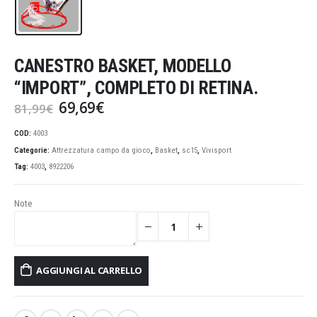
CANESTRO BASKET, MODELLO
“IMPORT”, COMPLETO DI RETINA.
Il
Il
69,69
€
81,99
€
prezzo
prezzo
originale
attuale
COD:
4003
era:
è:
Categorie:
Attrezzatura campo da gioco
,
Basket
,
sc15
,
Vivisport
81,99€.
69,69€.
Tag:
4003
,
8922206
Note
AGGIUNGI AL CARRELLO