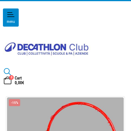
menu
0
Cart
0,00
€
-15%