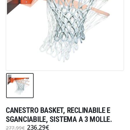
CANESTRO BASKET, RECLINABILE E
SGANCIABILE, SISTEMA A 3 MOLLE.
Il
Il
236,29
€
277,99
€