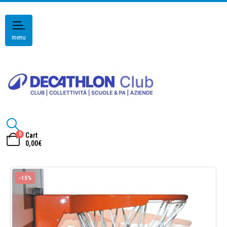
menu
0
Cart
0,00
€
-15%