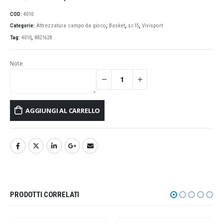
prezzo
prezzo
originale
attuale
COD:
4010
era:
è:
Categorie:
Attrezzatura campo da gioco
,
Basket
,
sc15
,
Vivisport
277,99€.
236,29€.
Tag:
4010
,
8821628
Note
AGGIUNGI AL CARRELLO
PRODOTTI CORRELATI