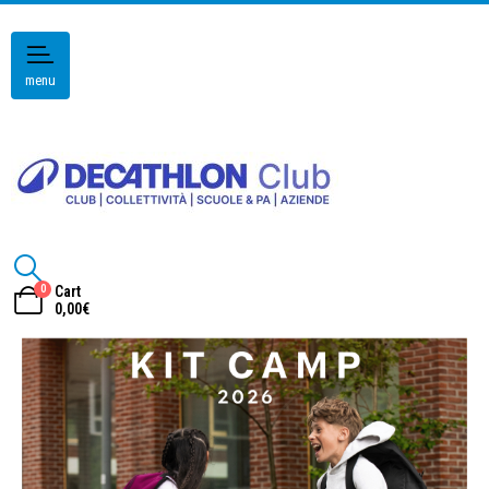
menu
0
Cart
0,00
€