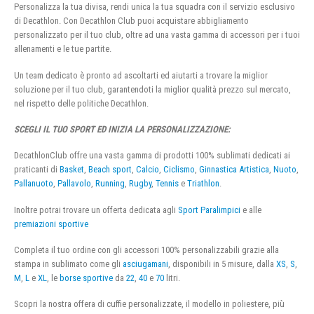
Personalizza la tua divisa, rendi unica la tua squadra con il servizio esclusivo
di Decathlon. Con Decathlon Club puoi acquistare abbigliamento
personalizzato per il tuo club, oltre ad una vasta gamma di accessori per i tuoi
allenamenti e le tue partite.
Un team dedicato è pronto ad ascoltarti ed aiutarti a trovare la miglior
soluzione per il tuo club, garantendoti la miglior qualità prezzo sul mercato,
nel rispetto delle politiche Decathlon.
SCEGLI IL TUO SPORT ED INIZIA LA PERSONALIZZAZIONE:
DecathlonClub offre una vasta gamma di prodotti 100% sublimati dedicati ai
praticanti di
Basket
,
Beach sport
,
Calcio
,
Ciclismo
,
Ginnastica Artistica
,
Nuoto
,
Pallanuoto
,
Pallavolo
,
Running
,
Rugby
,
Tennis
e
Triathlon
.
Inoltre potrai trovare un offerta dedicata agli
Sport Paralimpici
e alle
premiazioni sportive
Completa il tuo ordine con gli accessori 100% personalizzabili grazie alla
stampa in sublimato come gli
asciugamani
, disponibili in 5 misure, dalla
XS
,
S
,
M
,
L
e
XL
, le
borse sportive
da
22
,
40
e
70
litri.
Scopri la nostra offera di cuffie personalizzate, il modello in poliestere, più