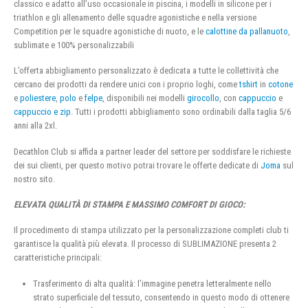
classico e adatto all’uso occasionale in piscina, i modelli in silicone per i
triathlon e gli allenamento delle squadre agonistiche e nella versione
Competition per le squadre agonistiche di nuoto, e le
calottine da pallanuoto
,
sublimate e 100% personalizzabili
L’offerta abbigliamento personalizzato è dedicata a tutte le collettività che
cercano dei prodotti da rendere unici con i proprio loghi, come
tshirt
in
cotone
e
poliestere
,
polo
e
felpe
, disponibili nei modelli
girocollo
, con
cappuccio
e
cappuccio e zip
. Tutti i prodotti abbigliamento sono ordinabili dalla taglia 5/6
anni alla 2xl.
Decathlon Club si affida a partner leader del settore per soddisfare le richieste
dei sui clienti, per questo motivo potrai trovare le offerte dedicate di
Joma
sul
nostro sito.
ELEVATA QUALITÀ DI STAMPA E MASSIMO COMFORT DI GIOCO:
Il procedimento di stampa utilizzato per la personalizzazione completi club ti
garantisce la qualità più elevata. Il processo di SUBLIMAZIONE presenta 2
caratteristiche principali:
Trasferimento di alta qualità: l’immagine penetra letteralmente nello
strato superficiale del tessuto, consentendo in questo modo di ottenere