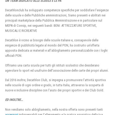
UN TEAM DEDICATO ALLE SCUOLE E LE PA
Decathlonclub ha sviluppato competenze specifiche per soddisfare l’esigenze
delle scuole e delle Pubbliche amministrazioni, Siamo presenti e abilitati nei
principali marketplace della Pubblica Amministrazione e in particolare sul
MEPA di Consip, nei seguenti bandi: BENI: ATTREZZATURE SPORTIVE,
MUSICALI E RICREATIVE
Decathlon è vicino ai bisogni delle scuole italiane e, consapevole delle
esigenze di pubblicità legate al mondo del PON, ha costruito un’offerta
apposita dedicata ai materiali e all’abbigliamento personalizzabile con i loghi
ufficiali PON.
Offriamo una carta scuola per tutti gli istituti scolastici che desiderano
agevolare lo sport ed usufruire dell’associazione delle carte dei propri alunni.
Dal 2016 inoltre, Decathlon Club, si impegna a promuovere l’attività sportiva
nelle scuole di ogni ordine e grado, in tutta Italia, attraverso la scoperta di
nuove e inclusive discipline con l’aiuto dei propri sportivi e dei Club Gold.
ED INOLTRE…
Non vendiamo solo abbigliamento, nella nostra offerta sono presenti tanti
accessori
indispensabili per l’allenamento e la pratica agonistica della tua