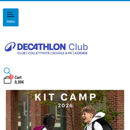
menu
0
Cart
0,00
€