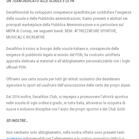
UN TEAM DEDICATO ALLE SCUOLE E LE PA
Decathlonclub ha sviluppato competenze specifiche per soddisfare l’esigenze
delle scuole e delle Pubbliche amministrazioni, Siamo presenti e abilitati nei
principali marketplace della Pubblica Amministrazione e in particolare sul
MEPA di Consip, nei seguenti bandi: BENI: ATTREZZATURE SPORTIVE,
MUSICALI E RICREATIVE
Decathlon è vicino ai bisogni delle scuole italiane e, consapevole delle
esigenze di pubblicità legate al mondo del PON, ha costruito un’offerta
apposita dedicata ai materiali e all’abbigliamento personalizzabile con i loghi
ufficiali PON.
Offriamo una carta scuola per tutti gli istituti scolastici che desiderano
agevolare lo sport ed usufruire dell’associazione delle carte dei propri alunni.
Dal 2016 inoltre, Decathlon Club, si impegna a promuovere l’attività sportiva
nelle scuole di ogni ordine e grado, in tutta Italia, attraverso la scoperta di
nuove e inclusive discipline con l’aiuto dei propri sportivi e dei Club Gold.
ED INOLTRE…
Non vendiamo solo abbigliamento, nella nostra offerta sono presenti tanti
accessori
indispensabili per l’allenamento e la pratica agonistica della tua