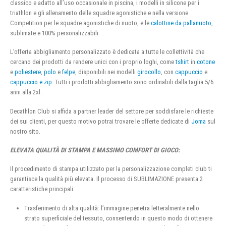
classico e adatto all’uso occasionale in piscina, i modelli in silicone per i
triathlon e gli allenamento delle squadre agonistiche e nella versione
Competition per le squadre agonistiche di nuoto, e le
calottine da pallanuoto
,
sublimate e 100% personalizzabili
L’offerta abbigliamento personalizzato è dedicata a tutte le collettività che
cercano dei prodotti da rendere unici con i proprio loghi, come
tshirt
in
cotone
e
poliestere
,
polo
e
felpe
, disponibili nei modelli
girocollo
, con
cappuccio
e
cappuccio e zip
. Tutti i prodotti abbigliamento sono ordinabili dalla taglia 5/6
anni alla 2xl.
Decathlon Club si affida a partner leader del settore per soddisfare le richieste
dei sui clienti, per questo motivo potrai trovare le offerte dedicate di
Joma
sul
nostro sito.
ELEVATA QUALITÀ DI STAMPA E MASSIMO COMFORT DI GIOCO:
Il procedimento di stampa utilizzato per la personalizzazione completi club ti
garantisce la qualità più elevata. Il processo di SUBLIMAZIONE presenta 2
caratteristiche principali:
Trasferimento di alta qualità: l’immagine penetra letteralmente nello
strato superficiale del tessuto, consentendo in questo modo di ottenere