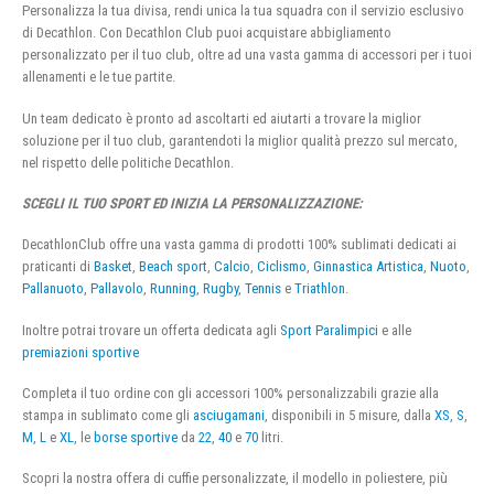
Personalizza la tua divisa, rendi unica la tua squadra con il servizio esclusivo
di Decathlon. Con Decathlon Club puoi acquistare abbigliamento
personalizzato per il tuo club, oltre ad una vasta gamma di accessori per i tuoi
allenamenti e le tue partite.
Un team dedicato è pronto ad ascoltarti ed aiutarti a trovare la miglior
soluzione per il tuo club, garantendoti la miglior qualità prezzo sul mercato,
nel rispetto delle politiche Decathlon.
SCEGLI IL TUO SPORT ED INIZIA LA PERSONALIZZAZIONE:
DecathlonClub offre una vasta gamma di prodotti 100% sublimati dedicati ai
praticanti di
Basket
,
Beach sport
,
Calcio
,
Ciclismo
,
Ginnastica Artistica
,
Nuoto
,
Pallanuoto
,
Pallavolo
,
Running
,
Rugby
,
Tennis
e
Triathlon
.
Inoltre potrai trovare un offerta dedicata agli
Sport Paralimpici
e alle
premiazioni sportive
Completa il tuo ordine con gli accessori 100% personalizzabili grazie alla
stampa in sublimato come gli
asciugamani
, disponibili in 5 misure, dalla
XS
,
S
,
M
,
L
e
XL
, le
borse sportive
da
22
,
40
e
70
litri.
Scopri la nostra offera di cuffie personalizzate, il modello in poliestere, più