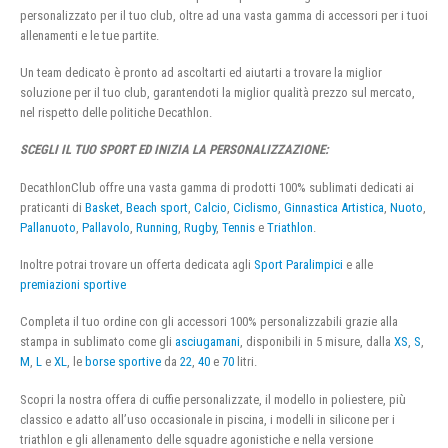
personalizzato per il tuo club, oltre ad una vasta gamma di accessori per i tuoi
allenamenti e le tue partite.
Un team dedicato è pronto ad ascoltarti ed aiutarti a trovare la miglior
soluzione per il tuo club, garantendoti la miglior qualità prezzo sul mercato,
nel rispetto delle politiche Decathlon.
SCEGLI IL TUO SPORT ED INIZIA LA PERSONALIZZAZIONE:
DecathlonClub offre una vasta gamma di prodotti 100% sublimati dedicati ai
praticanti di
Basket
,
Beach sport
,
Calcio
,
Ciclismo
,
Ginnastica Artistica
,
Nuoto
,
Pallanuoto
,
Pallavolo
,
Running
,
Rugby
,
Tennis
e
Triathlon
.
Inoltre potrai trovare un offerta dedicata agli
Sport Paralimpici
e alle
premiazioni sportive
Completa il tuo ordine con gli accessori 100% personalizzabili grazie alla
stampa in sublimato come gli
asciugamani
, disponibili in 5 misure, dalla
XS
,
S
,
M
,
L
e
XL
, le
borse sportive
da
22
,
40
e
70
litri.
Scopri la nostra offera di cuffie personalizzate, il modello in poliestere, più
classico e adatto all’uso occasionale in piscina, i modelli in silicone per i
triathlon e gli allenamento delle squadre agonistiche e nella versione