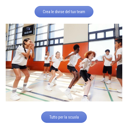
Crea le divise del tuo team
Tutto per la scuola