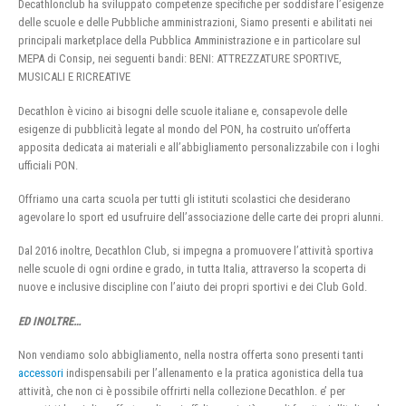
Decathlonclub ha sviluppato competenze specifiche per soddisfare l’esigenze
delle scuole e delle Pubbliche amministrazioni, Siamo presenti e abilitati nei
principali marketplace della Pubblica Amministrazione e in particolare sul
MEPA di Consip, nei seguenti bandi: BENI: ATTREZZATURE SPORTIVE,
MUSICALI E RICREATIVE
Decathlon è vicino ai bisogni delle scuole italiane e, consapevole delle
esigenze di pubblicità legate al mondo del PON, ha costruito un’offerta
apposita dedicata ai materiali e all’abbigliamento personalizzabile con i loghi
ufficiali PON.
Offriamo una carta scuola per tutti gli istituti scolastici che desiderano
agevolare lo sport ed usufruire dell’associazione delle carte dei propri alunni.
Dal 2016 inoltre, Decathlon Club, si impegna a promuovere l’attività sportiva
nelle scuole di ogni ordine e grado, in tutta Italia, attraverso la scoperta di
nuove e inclusive discipline con l’aiuto dei propri sportivi e dei Club Gold.
ED INOLTRE…
Non vendiamo solo abbigliamento, nella nostra offerta sono presenti tanti
accessori
indispensabili per l’allenamento e la pratica agonistica della tua
attività, che non ci è possibile offrirti nella collezione Decathlon. e’ per