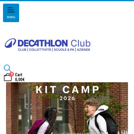
menu
0
Cart
0,00
€