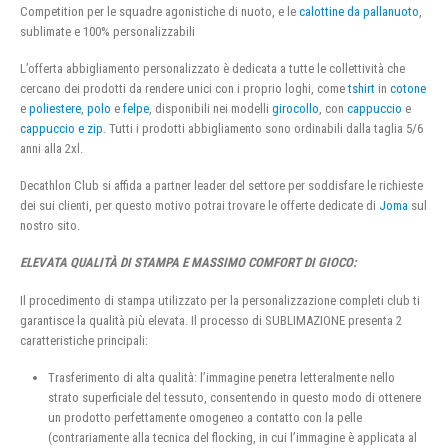
Competition per le squadre agonistiche di nuoto, e le
calottine da pallanuoto
,
sublimate e 100% personalizzabili
L’offerta abbigliamento personalizzato è dedicata a tutte le collettività che
cercano dei prodotti da rendere unici con i proprio loghi, come
tshirt
in
cotone
e
poliestere
,
polo
e
felpe
, disponibili nei modelli
girocollo
, con
cappuccio
e
cappuccio e zip
. Tutti i prodotti abbigliamento sono ordinabili dalla taglia 5/6
anni alla 2xl.
Decathlon Club si affida a partner leader del settore per soddisfare le richieste
dei sui clienti, per questo motivo potrai trovare le offerte dedicate di
Joma
sul
nostro sito.
ELEVATA QUALITÀ DI STAMPA E MASSIMO COMFORT DI GIOCO:
Il procedimento di stampa utilizzato per la personalizzazione completi club ti
garantisce la qualità più elevata. Il processo di SUBLIMAZIONE presenta 2
caratteristiche principali:
Trasferimento di alta qualità: l’immagine penetra letteralmente nello
strato superficiale del tessuto, consentendo in questo modo di ottenere
un prodotto perfettamente omogeneo a contatto con la pelle
(contrariamente alla tecnica del flocking, in cui l’immagine è applicata al