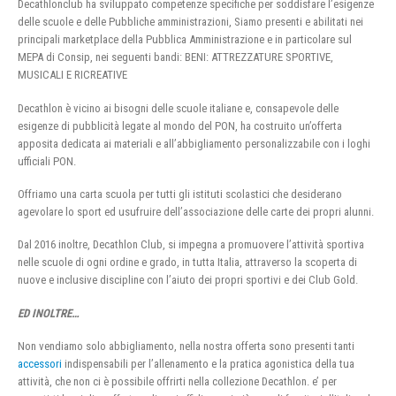
Decathlonclub ha sviluppato competenze specifiche per soddisfare l’esigenze
delle scuole e delle Pubbliche amministrazioni, Siamo presenti e abilitati nei
principali marketplace della Pubblica Amministrazione e in particolare sul
MEPA di Consip, nei seguenti bandi: BENI: ATTREZZATURE SPORTIVE,
MUSICALI E RICREATIVE
Decathlon è vicino ai bisogni delle scuole italiane e, consapevole delle
esigenze di pubblicità legate al mondo del PON, ha costruito un’offerta
apposita dedicata ai materiali e all’abbigliamento personalizzabile con i loghi
ufficiali PON.
Offriamo una carta scuola per tutti gli istituti scolastici che desiderano
agevolare lo sport ed usufruire dell’associazione delle carte dei propri alunni.
Dal 2016 inoltre, Decathlon Club, si impegna a promuovere l’attività sportiva
nelle scuole di ogni ordine e grado, in tutta Italia, attraverso la scoperta di
nuove e inclusive discipline con l’aiuto dei propri sportivi e dei Club Gold.
ED INOLTRE…
Non vendiamo solo abbigliamento, nella nostra offerta sono presenti tanti
accessori
indispensabili per l’allenamento e la pratica agonistica della tua
attività, che non ci è possibile offrirti nella collezione Decathlon. e’ per