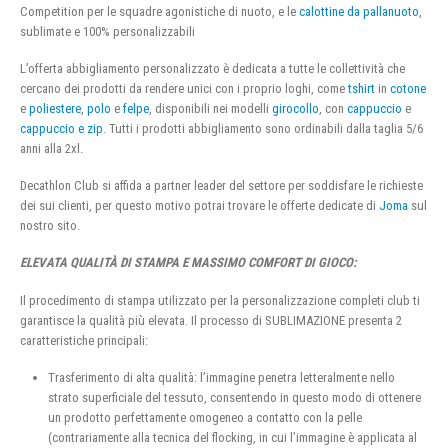
Competition per le squadre agonistiche di nuoto, e le
calottine da pallanuoto
,
sublimate e 100% personalizzabili
L’offerta abbigliamento personalizzato è dedicata a tutte le collettività che
cercano dei prodotti da rendere unici con i proprio loghi, come
tshirt
in
cotone
e
poliestere
,
polo
e
felpe
, disponibili nei modelli
girocollo
, con
cappuccio
e
cappuccio e zip
. Tutti i prodotti abbigliamento sono ordinabili dalla taglia 5/6
anni alla 2xl.
Decathlon Club si affida a partner leader del settore per soddisfare le richieste
dei sui clienti, per questo motivo potrai trovare le offerte dedicate di
Joma
sul
nostro sito.
ELEVATA QUALITÀ DI STAMPA E MASSIMO COMFORT DI GIOCO:
Il procedimento di stampa utilizzato per la personalizzazione completi club ti
garantisce la qualità più elevata. Il processo di SUBLIMAZIONE presenta 2
caratteristiche principali:
Trasferimento di alta qualità: l’immagine penetra letteralmente nello
strato superficiale del tessuto, consentendo in questo modo di ottenere
un prodotto perfettamente omogeneo a contatto con la pelle
(contrariamente alla tecnica del flocking, in cui l’immagine è applicata al