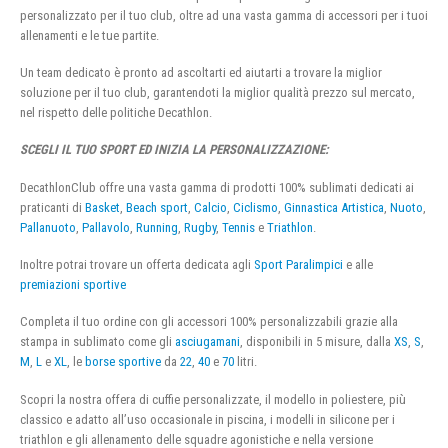
personalizzato per il tuo club, oltre ad una vasta gamma di accessori per i tuoi
allenamenti e le tue partite.
Un team dedicato è pronto ad ascoltarti ed aiutarti a trovare la miglior
soluzione per il tuo club, garantendoti la miglior qualità prezzo sul mercato,
nel rispetto delle politiche Decathlon.
SCEGLI IL TUO SPORT ED INIZIA LA PERSONALIZZAZIONE:
DecathlonClub offre una vasta gamma di prodotti 100% sublimati dedicati ai
praticanti di
Basket
,
Beach sport
,
Calcio
,
Ciclismo
,
Ginnastica Artistica
,
Nuoto
,
Pallanuoto
,
Pallavolo
,
Running
,
Rugby
,
Tennis
e
Triathlon
.
Inoltre potrai trovare un offerta dedicata agli
Sport Paralimpici
e alle
premiazioni sportive
Completa il tuo ordine con gli accessori 100% personalizzabili grazie alla
stampa in sublimato come gli
asciugamani
, disponibili in 5 misure, dalla
XS
,
S
,
M
,
L
e
XL
, le
borse sportive
da
22
,
40
e
70
litri.
Scopri la nostra offera di cuffie personalizzate, il modello in poliestere, più
classico e adatto all’uso occasionale in piscina, i modelli in silicone per i
triathlon e gli allenamento delle squadre agonistiche e nella versione