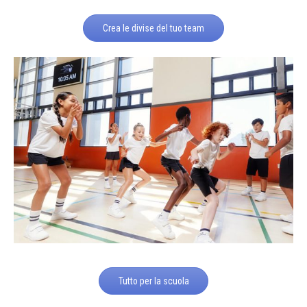
Crea le divise del tuo team
Tutto per la scuola