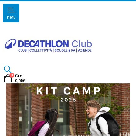
menu
0
Cart
0,00
€