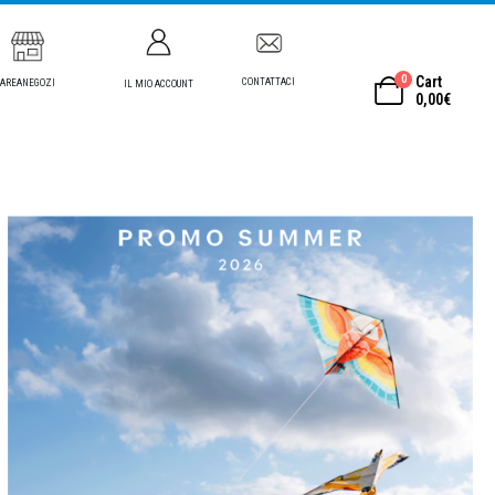
0
Cart
CONTATTACI
AREANEGOZI
IL MIO ACCOUNT
0,00
€