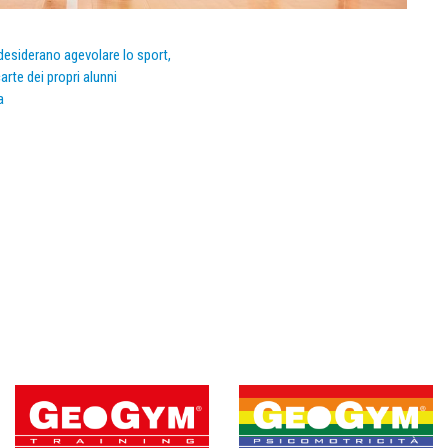
e desiderano agevolare lo sport,
arte dei propri alunni
a