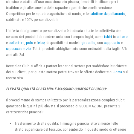
classico e adatto all’uso occasionale in piscina, i modelli in silicone per i
triathlon e gli allenamento delle squadre agonistiche e nella versione
Competition per le squadre agonistiche di nuoto, e le
calottine da pallanuoto
,
sublimate e 100% personalizzabili
L’offerta abbigliamento personalizzato è dedicata a tutte le collettività che
cercano dei prodotti da rendere unici con i proprio loghi, come
tshirt
in
cotone
e
poliestere
,
polo
e
felpe
, disponibili nei modelli
girocollo
, con
cappuccio
e
cappuccio e zip
. Tutti i prodotti abbigliamento sono ordinabili dalla taglia 5/6
anni alla 2xl.
Decathlon Club si affida a partner leader del settore per soddisfare le richieste
dei sui clienti, per questo motivo potrai trovare le offerte dedicate di
Joma
sul
nostro sito.
ELEVATA QUALITÀ DI STAMPA E MASSIMO COMFORT DI GIOCO:
Il procedimento di stampa utilizzato per la personalizzazione completi club ti
garantisce la qualità più elevata. Il processo di SUBLIMAZIONE presenta 2
caratteristiche principali:
Trasferimento di alta qualità: l’immagine penetra letteralmente nello
strato superficiale del tessuto, consentendo in questo modo di ottenere