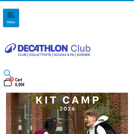
menu
0
Cart
0,00
€