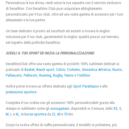
Personalizza la tua divisa, rendi unica la tua squadra con il servizio esclusivo
di Decathlon. Con Decathlon Club puoi acquistare abbigliamento
personalizzato per il tuo club, oltre ad una vasta gamma di accessori per i tuoi
allenamenti e le tue partite.
Un team dedicato è pronto ad ascoltarti ed aiutarti a trovare la miglior
soluzione per il tuo club, garantendoti la miglior qualità prezzo sul mercato,
nel rispetto delle politiche Decathlon.
SCEGLI IL TUO SPORT ED INIZIA LA PERSONALIZZAZIONE:
DecathlonClub offre una vasta gamma di prodotti 100% sublimati dedicati ai
praticanti di
Basket
,
Beach sport
,
Calcio
,
Ciclismo
,
Ginnastica Artistica
,
Nuoto
,
Pallanuoto
,
Pallavolo
,
Running
,
Rugby
,
Tennis
e
Triathlon
.
Inoltre potrai trovare un offerta dedicata agli
Sport Paralimpici
e alle
premiazioni sportive
Completa il tuo ordine con gli accessori 100% personalizzabili grazie alla
stampa in sublimato come gli
asciugamani
, disponibili in 5 misure, dalla
XS
,
S
,
M
,
L
e
XL
, le
borse sportive
da
22
,
40
e
70
litri.
Scopri la nostra offera di cuffie personalizzate, il modello in poliestere, più