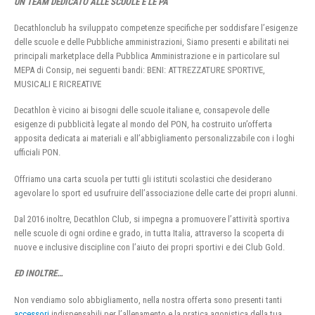
UN TEAM DEDICATO ALLE SCUOLE E LE PA
Decathlonclub ha sviluppato competenze specifiche per soddisfare l’esigenze
delle scuole e delle Pubbliche amministrazioni, Siamo presenti e abilitati nei
principali marketplace della Pubblica Amministrazione e in particolare sul
MEPA di Consip, nei seguenti bandi: BENI: ATTREZZATURE SPORTIVE,
MUSICALI E RICREATIVE
Decathlon è vicino ai bisogni delle scuole italiane e, consapevole delle
esigenze di pubblicità legate al mondo del PON, ha costruito un’offerta
apposita dedicata ai materiali e all’abbigliamento personalizzabile con i loghi
ufficiali PON.
Offriamo una carta scuola per tutti gli istituti scolastici che desiderano
agevolare lo sport ed usufruire dell’associazione delle carte dei propri alunni.
Dal 2016 inoltre, Decathlon Club, si impegna a promuovere l’attività sportiva
nelle scuole di ogni ordine e grado, in tutta Italia, attraverso la scoperta di
nuove e inclusive discipline con l’aiuto dei propri sportivi e dei Club Gold.
ED INOLTRE…
Non vendiamo solo abbigliamento, nella nostra offerta sono presenti tanti
accessori
indispensabili per l’allenamento e la pratica agonistica della tua